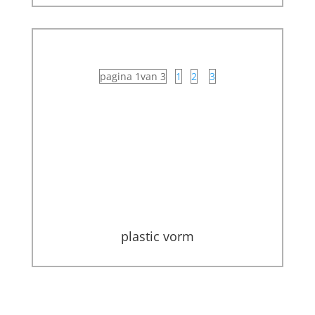
pagina 1van 3
1
2
3
plastic vorm