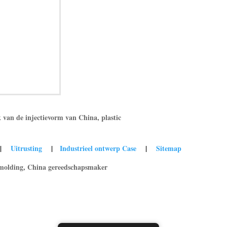
van de injectievorm van China, plastic
|
Uitrusting
|
Industrieel ontwerp Case
|
Sitemap
olding, China gereedschapsmaker.