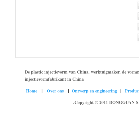
De plastic injectievorm van China, werktuigmaker, de vormm
injectievormfabrikant in China
Home
|
Over ons
|
Ontwerp en engineering
|
Prod
Copyright © 2011 DONGGUAN SINC