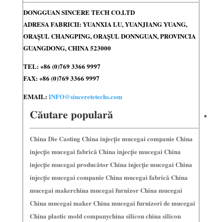
DONGGUAN SINCERE TECH CO.LTD
ADRESA FABRICII: YUANXIA LU, YUANJIANG YUANG,
ORAȘUL CHANGPING, ORAȘUL DONNGUAN, PROVINCIA
GUANGDONG, CHINA 523000
TEL: +86 (0)769 3366 9997
FAX: +86 (0)769 3366 9997
EMAIL:
INFO@sinceretetechs.com
Căutare populară
China Die Casting China injecție mucegai companie China
injecție mucegai fabrică China injecție mucegai China
injecție mucegai producător China injecție mucegai China
injecție mucegai companie China mucegai fabrică China
mucegai makerchina mucegai furnizor China mucegai
China mucegai maker China mucegai furnizori de mucegai
China plastic mold companychina silicon china silicon