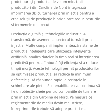
prototipuri și producția de volum mic. Unii
producători din Carolina de Nord integrează
imprimarea 3D cu turnarea prin injecție pentru a
crea soluții de producție hibride care reduc costurile
și termenele de execuție.
Producția digitală și tehnologiile Industriei 4.0
transformă, de asemenea, sectorul turnării prin
injecție. Multe companii implementează sisteme de
producție inteligente care utilizează inteligența
artificială, analiza datelor în timp real și întreținerea
predictivă pentru a îmbunătăți eficiența și a reduce
timpii morți. Aceste tehnologii permit producătorilor
să optimizeze producția, să reducă la minimum
defectele și să răspundă rapid la cerințele în
schimbare ale pieței. Sustenabilitatea va continua să
fie un obiectiv-cheie pentru companiile de turnare
prin injecție din Carolina de Nord. Pe măsură ce
reglementările de mediu devin mai stricte,
întreprinderile trebuie să adopte practici mai