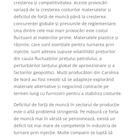
creșterea și competitivitatea. Aceste provocări
variază de la creșterea costurilor materialelor și
deficitul de forță de muncă până la creșterea
concurenței globale și presiunile de reglementare.
Una dintre cele mai mari provocări este costul
fluctuant al materiilor prime. Materialele plastice și
rășinile, care sunt esențiale pentru turnarea prin
injecție, sunt adesea supuse volatilității prețurilor
din cauza fluctuațiilor prețului petrolului, a
perturbărilor lanțului global de aprovizionare și a
factorilor geopolitici. Mulți producători din Carolina
de Nord au fost nevoiți să se adapteze explorând
materiale alternative și negociind contracte pe
termen lung cu furnizorii pentru a stabiliza costurile.
Deficitul de forță de muncă în sectorul de producție
este o altă problemă stringentă. Pe măsură ce forța
de muncă mai în vârstă se pensionează, există un
deficit tot mai mare de competențe în industria de
turnare prin injecție. Multe companii se luptă să