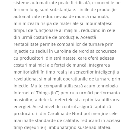
sisteme automatizate poate fi ridicată, economiile pe
termen lung sunt substanțiale. Liniile de producție
automatizate reduc nevoia de muncă manuală,
minimizează risipa de materiale și îmbunătățesc
timpul de funcționare al mașinii, reducând în cele
din urmă costurile de producție. Această
rentabilitate permite companiilor de turnare prin
injecție cu sediul în Carolina de Nord să concureze
cu producătorii din străinătate, care oferă adesea
costuri mai mici ale forței de muncă. Integrarea
monitorizării în timp real și a senzorilor inteligenți a
revoluționat și mai mult operațiunile de turnare prin
injecție. Multe companii utilizează acum tehnologia
Internet of Things (IoT) pentru a urmări performanța
mașinilor, a detecta defectele și a optimiza utilizarea
energiei. Acest nivel de control asigură faptul că
producătorii din Carolina de Nord pot menține cele
mai înalte standarde de calitate, reducând în același
timp deșeurile și îmbunătățind sustenabilitatea.