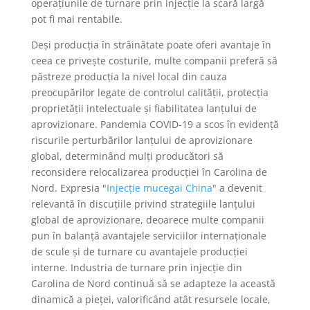
operațiunile de turnare prin injecție la scară largă
pot fi mai rentabile.
Deși producția în străinătate poate oferi avantaje în
ceea ce privește costurile, multe companii preferă să
păstreze producția la nivel local din cauza
preocupărilor legate de controlul calității, protecția
proprietății intelectuale și fiabilitatea lanțului de
aprovizionare. Pandemia COVID-19 a scos în evidență
riscurile perturbărilor lanțului de aprovizionare
global, determinând mulți producători să
reconsidere relocalizarea producției în Carolina de
Nord. Expresia "
Injecție mucegai China
" a devenit
relevantă în discuțiile privind strategiile lanțului
global de aprovizionare, deoarece multe companii
pun în balanță avantajele serviciilor internaționale
de scule și de turnare cu avantajele producției
interne. Industria de turnare prin injecție din
Carolina de Nord continuă să se adapteze la această
dinamică a pieței, valorificând atât resursele locale,