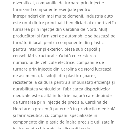
diversificat, companiile de turnare prin injecție
furnizând componente esențiale pentru
întreprinderi din mai multe domenii. Industria auto
este unul dintre principalii beneficiari ai expertizei în
turnarea prin injecție din Carolina de Nord. Mulți
producători și furnizori de automobile se bazează pe
turnătorii locali pentru componente din plastic
pentru interior și exterior, piese sub capotă și
consolidări structurale. Odată cu creșterea
numărului de vehicule electrice, companiile de
turnare prin injecție din Carolina de Nord lucrează,
de asemenea, la soluții din plastic ușoare și
rezistente la căldură pentru a îmbunătăți eficiența și
durabilitatea vehiculelor. Fabricarea dispozitivelor
medicale este o altă industrie majoră care depinde
de turnarea prin injecție de precizie. Carolina de
Nord are o prezență puternică în producția medicală
și farmaceutică, cu companii specializate în
componente din plastic de înaltă precizie utilizate în
instrumente chirurgicale, dispozitive de