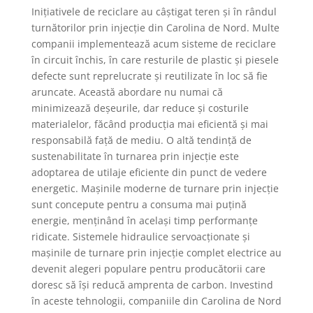
Inițiativele de reciclare au câștigat teren și în rândul
turnătorilor prin injecție din Carolina de Nord. Multe
companii implementează acum sisteme de reciclare
în circuit închis, în care resturile de plastic și piesele
defecte sunt reprelucrate și reutilizate în loc să fie
aruncate. Această abordare nu numai că
minimizează deșeurile, dar reduce și costurile
materialelor, făcând producția mai eficientă și mai
responsabilă față de mediu. O altă tendință de
sustenabilitate în turnarea prin injecție este
adoptarea de utilaje eficiente din punct de vedere
energetic. Mașinile moderne de turnare prin injecție
sunt concepute pentru a consuma mai puțină
energie, menținând în același timp performanțe
ridicate. Sistemele hidraulice servoacționate și
mașinile de turnare prin injecție complet electrice au
devenit alegeri populare pentru producătorii care
doresc să își reducă amprenta de carbon. Investind
în aceste tehnologii, companiile din Carolina de Nord