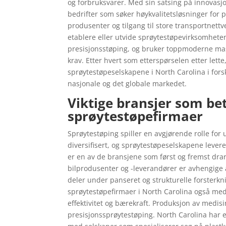
og forbruksvarer. Med sin satsing på innovasjo
bedrifter som søker høykvalitetsløsninger for p
produsenter og tilgang til store transportnettve
etablere eller utvide sprøytestøpevirksomhete
presisjonsstøping, og bruker toppmoderne mas
krav. Etter hvert som etterspørselen etter lett
sprøytestøpeselskapene i North Carolina i fors
nasjonale og det globale markedet.
Viktige bransjer som be
sprøytestøpefirmaer
Sprøytestøping spiller en avgjørende rolle for 
diversifisert, og sprøytestøpeselskapene lever
er en av de bransjene som først og fremst dra
bilprodusenter og -leverandører er avhengige 
deler under panseret og strukturelle forsterkni
sprøytestøpefirmaer i North Carolina også med
effektivitet og bærekraft. Produksjon av medis
presisjonssprøytestøping. North Carolina har 