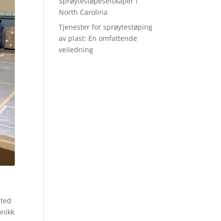
Sprøytestøpeselskaper i
North Carolina
Tjenester for sprøytestøping
av plast: En omfattende
veiledning
sted
onikk