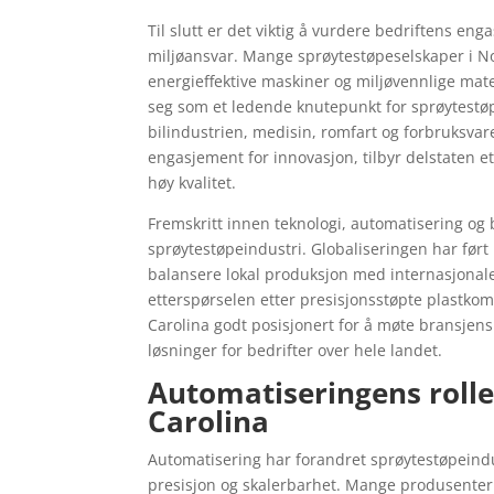
Til slutt er det viktig å vurdere bedriftens eng
miljøansvar. Mange sprøytestøpeselskaper i N
energieffektive maskiner og miljøvennlige mater
seg som et ledende knutepunkt for sprøytestøp
bilindustrien, medisin, romfart og forbruksvare
engasjement for innovasjon, tilbyr delstaten et
høy kvalitet.
Fremskritt innen teknologi, automatisering og b
sprøytestøpeindustri. Globaliseringen har før
balansere lokal produksjon med internasjonale
etterspørselen etter presisjonsstøpte plastkom
Carolina godt posisjonert for å møte bransjens 
løsninger for bedrifter over hele landet.
Automatiseringens rolle
Carolina
Automatisering har forandret sprøytestøpeindustr
presisjon og skalerbarhet. Mange produsenter h