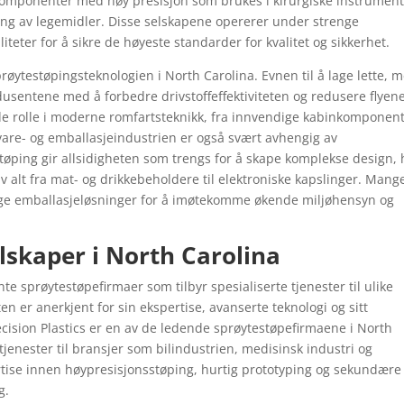
komponenter med høy presisjon som brukes i kirurgiske instrument
ring av legemidler. Disse selskapene opererer under strenge
iteter for å sikre de høyeste standarder for kvalitet og sikkerhet.
prøytestøpingsteknologien i North Carolina. Evnen til å lage lette, 
rodusentene med å forbedre drivstoffeffektiviteten og redusere flyen
nde rolle i moderne romfartsteknikk, fra innvendige kabinkomponen
svare- og emballasjeindustrien er også svært avhengig av
tøping gir allsidigheten som trengs for å skape komplekse design,
v alt fra mat- og drikkebeholdere til elektroniske kapslinger. Mang
ige emballasjeløsninger for å imøtekomme økende miljøhensyn og
skaper i North Carolina
e sprøytestøpefirmaer som tilbyr spesialiserte tjenester til ulike
en er anerkjent for sin ekspertise, avanserte teknologi og sitt
cision Plastics er en av de ledende sprøytestøpefirmaene i North
etjenester til bransjer som bilindustrien, medisinsk industri og
ertise innen høypresisjonsstøping, hurtig prototyping og sekundære
g.