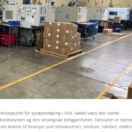
tig knutepunkt for sprøytestøping i USA, takket være den sterke
arbeidsstyrken og den strategiske beliggenheten. Delstaten er hjem
om leverer til bransjer som bilindustrien, medisin, romfart, elektr