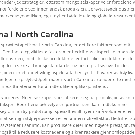
verandørkjedestrategier, ettersom mange selskaper veier fordelene 
 mot fordelene ved innenlandsk produksjon. Sprøytestøpeindustrien
 markedsdynamikken, og utnytter både lokale og globale ressurser 
ma i North Carolina
sprøytestøpefirma i North Carolina, er det flere faktorer som må
 Den første og viktigste faktoren er bedriftens ekspertise innen d
ilindustrien, medisinske produkter eller forbrukerprodukter, er de
ing for å sikre at bransjestandarder og beste praksis overholdes.
onen, er et annet viktig aspekt å ta hensyn til. Råvarer av høy kval
anerkjente sprøytestøpefirmaer i North Carolina arbeider ofte med p
omposittmaterialer for å møte ulike applikasjonsbehov.
 vurderes. Noen selskaper spesialiserer seg på produksjon av små
duksjon. Bedriftene bør velge en partner som kan imøtekomme
eg om hurtig prototyping, spesialbestillinger i små volumer eller
omatisering i støpeprosessen er en annen nøkkelfaktor. Bedrifter s
gssystemer i sanntid, kan produsere deler med høyere presisjon, f
ar også til å redusere kostnadene og sikrer raskere gjennomløpstide