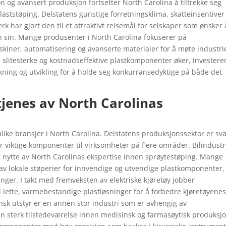
n og avansert produksjon fortsetter North Carolina å tiltrekke seg
laststøping. Delstatens gunstige forretningsklima, skatteinsentiver
rk har gjort den til et attraktivt reisemål for selskaper som ønsker 
n sin. Mange produsenter i North Carolina fokuserer på
kiner, automatisering og avanserte materialer for å møte industri
e, slitesterke og kostnadseffektive plastkomponenter øker, investere
kning og utvikling for å holde seg konkurransedyktige på både det
tjenes av North Carolinas
ulike bransjer i North Carolina. Delstatens produksjonssektor er sv
er viktige komponenter til virksomheter på flere områder. Bilindust
r nytte av North Carolinas ekspertise innen sprøytestøping. Mange
av lokale støperier for innvendige og utvendige plastkomponenter,
nger. I takt med fremveksten av elektriske kjøretøy jobber
 lette, varmebestandige plastløsninger for å forbedre kjøretøyene
insk utstyr er en annen stor industri som er avhengig av
en sterk tilstedeværelse innen medisinsk og farmasøytisk produksjo