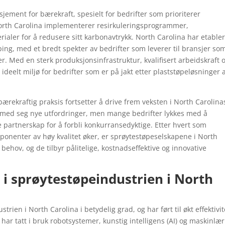
asjement for bærekraft, spesielt for bedrifter som prioriterer
orth Carolina implementerer resirkuleringsprogrammer,
ialer for å redusere sitt karbonavtrykk. North Carolina har etabler
ing, med et bredt spekter av bedrifter som leverer til bransjer so
r. Med en sterk produksjonsinfrastruktur, kvalifisert arbeidskraft o
 ideelt miljø for bedrifter som er på jakt etter plaststøpeløsninger 
ærekraftig praksis fortsetter å drive frem veksten i North Carolina
t med seg nye utfordringer, men mange bedrifter lykkes med å
 partnerskap for å forbli konkurransedyktige. Etter hvert som
ponenter av høy kvalitet øker, er sprøytestøpeselskapene i North
behov, og de tilbyr pålitelige, kostnadseffektive og innovative
 i sprøytestøpeindustrien i North
ien i North Carolina i betydelig grad, og har ført til økt effektivit
ar tatt i bruk robotsystemer, kunstig intelligens (AI) og maskinlæ