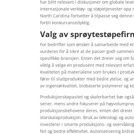
har blitt relevant i diskusjoner om globale le
internasjonale verktøy- og støpetjenester opp
North Carolina fortsetter å tilpasse seg denne
forbli konkurransedyktig.
Valg av sprøytestøpefir
For bedrifter som ønsker å samarbeide med et 
vurderes for å sikre at de passer godt sammen.
spesifikke bransjen. Enten det dreier seg om b
viktig å velge en produsent med relevant erfar
Kvaliteten på materialene som brukes i produksj
fører til sluttprodukter med bedre ytelse, og 
av ingeniørkvalitet, biobaserte polymerer og k
Produksjonskapasitet og skalerbarhet bør også
serier, mens andre fokuserer på høyvolumpro
produksjonsbehovene deres, enten det dreier s
storskalaproduksjon. Bruk av teknologi og aut
investerer i smarte produksjons- og overvåkin
feil og bedre effektivitet. Automatisering bidr