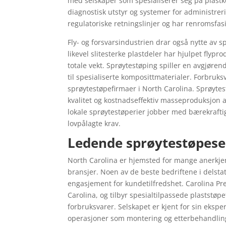
med selskaper som spesialiserer seg på plast
diagnostisk utstyr og systemer for administre
regulatoriske retningslinjer og har renromsfasil
Fly- og forsvarsindustrien drar også nytte av s
likevel slitesterke plastdeler har hjulpet flyp
totale vekt. Sprøytestøping spiller en avgjøre
til spesialiserte komposittmaterialer. Forbruk
sprøytestøpefirmaer i North Carolina. Sprøytes
kvalitet og kostnadseffektiv masseproduksjon a
lokale sprøytestøperier jobber med bærekraft
lovpålagte krav.
Ledende sprøytestøpesel
North Carolina er hjemsted for mange anerkjent
bransjer. Noen av de beste bedriftene i delstat
engasjement for kundetilfredshet. Carolina Pre
Carolina, og tilbyr spesialtilpassede plaststøp
forbruksvarer. Selskapet er kjent for sin eksp
operasjoner som montering og etterbehandlin