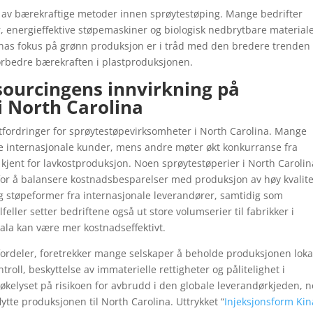
n av bærekraftige metoder innen sprøytestøping. Mange bedrifter
 energieffektive støpemaskiner og biologisk nedbrytbare material
inas fokus på grønn produksjon er i tråd med den bredere trenden 
forbedre bærekraften i plastproduksjonen.
sourcingens innvirkning på
i North Carolina
tfordringer for sprøytestøpevirksomheter i North Carolina. Mange
ne internasjonale kunder, mens andre møter økt konkurranse fra
kjent for lavkostproduksjon. Noen sprøytestøperier i North Carolin
or å balansere kostnadsbesparelser med produksjon av høy kvalite
g støpeformer fra internasjonale leverandører, samtidig som
feller setter bedriftene også ut store volumserier til fabrikker i
kala kan være mer kostnadseffektivt.
fordeler, foretrekker mange selskaper å beholde produksjonen loka
troll, beskyttelse av immaterielle rettigheter og pålitelighet i
kelyset på risikoen for avbrudd i den globale leverandørkjeden, 
ytte produksjonen til North Carolina. Uttrykket “
Injeksjonsform Kin