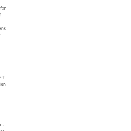
 for
å
ens
r
ært
rien
s
n,