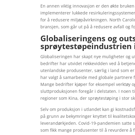
En annen viktig innovasjon er den økte bruke
implementerer lukkede resirkuleringssystemer,
for å redusere miljøpåvirkningen. North Carol
bransjen, som går ut på å redusere avfall og 
Globaliseringens og out
sprøytestøpeindustrien 
Globaliseringen har skapt nye muligheter og u
bedrifter har utvidet rekkevidden ved å betje
utenlandske produsenter, særlig i land som er 
har valgt å samarbeide med globale partnere f
Mange bedrifter kjøper for eksempel verktøy o
sluttproduksjonen foregår i delstaten. I noen til
regioner som Kina, der sprøytestøping i stor s
Selv om produksjon i utlandet kan gi kostnads
på grunn av bekymringer knyttet til kvalitetskon
leverandørkjeden. Covid-19-pandemien satte sø
som fikk mange produsenter til å revurdere å fl