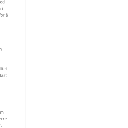
ved
 i
for å
en
t
itet
last
om
ærre
r.