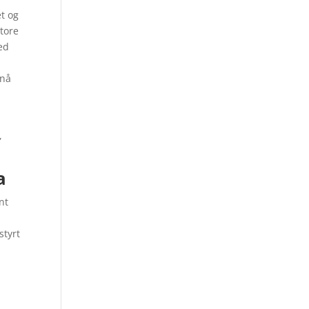
et og
tore
ed
pnå
,
a
nt
styrt