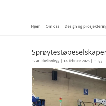
Hjem
Om oss
Design og prosjekterin
Sprøytestøpeselskaper
av
artikkelinnlegg
|
13. februar 2025
|
mugg