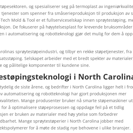
støpesektoren, og spesialiserer seg på termoplast av ingeniørkvalit
r tjenester som spenner fra småserieproduksjon til produksjon av s
-Tech Mold & Tool er et fullserviceselskap innen sprøytestøping, m
uksjon. De fokuserer på høyytelsesplast for krevende bruksområder
gen i automatisering og robotteknologi gjør det mulig for dem å op
arolinas sprøytestøpeindustri, og tilbyr en rekke støpetjenester, fra
satsstøping. Selskapet arbeider med et bredt spekter av materialer
re og pålitelige komponenter til kundene sine.
estøpingsteknologi i North Carolin
delig de siste årene, og bedrifter i North Carolina ligger helt i fro
 av automatisering og robotteknologi har gjort produksjonen mer
uktkvaliteten. Mange produsenter bruker nå smarte støpemaskiner ut
or å optimalisere støpeprosessen og oppdage feil på et tidlig
ansjen er bruken av materialer med høy ytelse som forbedrer
ldbarhet. Mange sprøytestøperier i North Carolina jobber med
vektspolymerer for å møte de stadig nye behovene i ulike bransjer.