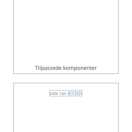
Tilpassede komponenter
side 1av 3
1
2
3