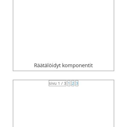
Räätälöidyt komponentit
sivu 1 / 3
1
2
3