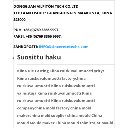
DONGGUAN VILPITÖN TECH CO.LTD
TEHTAAN OSOITE: GUANGDONGIN MAAKUNTA, KIINA
523000.
PUH: +86 (0)769 3366 9997
FAKSI: +86 (0)769 3366 9997.
SÄHKÖPOSTI:
INFO@sinceretetechs.com
Suosittu haku
Kiina Die Casting Kiina ruiskuvalumuotti yritys
Kiina ruiskuvalumuotti factorychina
ruiskuvalumuotti Kiina ruiskuvalumuotti
valmistaja Kiina ruiskuvalumuotti Kiina
ruiskuvalumuotti Kiina ruiskuvalumuotti
companychina mold factory china mold
makerchina mold supplier china mould China
Mould Mould maker China Mould toimittajat Mould