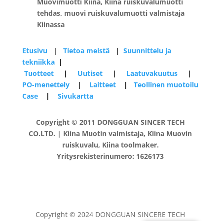
Muovimuotti Kiina, Kiina ruiskuvalumuotti
tehdas, muovi ruiskuvalumuotti valmistaja
Kiinassa
Etusivu
|
Tietoa meistä
|
Suunnittelu ja
tekniikka
|
Tuotteet
|
Uutiset
|
Laatuvakuutus
|
PO-menettely
|
Laitteet
|
Teollinen muotoilu
Case
|
Sivukartta
Copyright © 2011 DONGGUAN SINCER TECH
CO.LTD. | Kiina Muotin valmistaja, Kiina Muovin
ruiskuvalu, Kiina toolmaker.
Yritysrekisterinumero: 1626173
Copyright © 2024 DONGGUAN SINCERE TECH