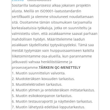
Sositarilla laatuprosessi alkaa jokaisen projektin
alusta. Meillä on ISO9001-laatustandardin
sertifikaatti ja olemme sitoutuneet noudattamaan
sitä. Osoitamme tämän sitoumuksen tarjoamalla
korkealaatuisia työkaluja, jotka on suunniteltu ja
valmistettu siten, että asiakkaamme saavat parhaan
mahdollisen hyödyn. Määrittelemme laadun
asiakkaan täydelliseksi tyytyväisyydeksi. Tämä saa
meidät tyytymään vain huippuosaamiseen kaikilla
liiketoimintamme osa-alueilla, kun parannamme
jatkuvasti vahvaa henkilöstöämme ja
prosessejamme.
TÄRKEIN QC-MENETTELY
1. Muotin suunnittelun valvonta.
2. Muototeräksen kovuuden tarkastus.
3. Muottielektrodien tarkastus.
4. Muotin ytimen ja onteloteräksen mittatarkastus.
5. Muotin esikokoonpanon tarkastus.
6. Muotin testausraportti ja näytteiden tarkastus.
7. Muotin lähetystä edeltävä lopputarkastus.