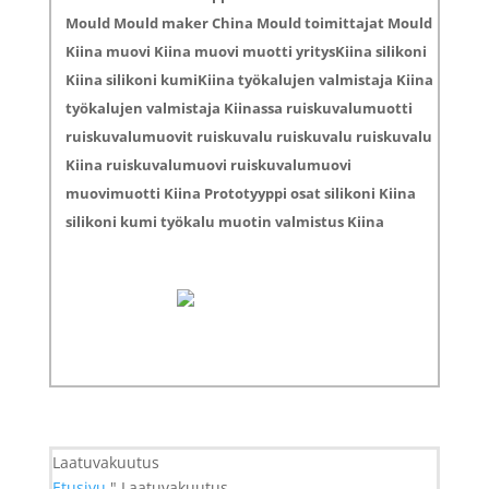
Mould Mould maker China Mould toimittajat Mould
Kiina muovi Kiina muovi muotti yritysKiina silikoni
Kiina silikoni kumiKiina työkalujen valmistaja Kiina
työkalujen valmistaja Kiinassa ruiskuvalumuotti
ruiskuvalumuovit ruiskuvalu ruiskuvalu ruiskuvalu
Kiina ruiskuvalumuovi ruiskuvalumuovi
muovimuotti Kiina Prototyyppi osat silikoni Kiina
silikoni kumi työkalu muotin valmistus Kiina
Laatuvakuutus
Etusivu
" Laatuvakuutus