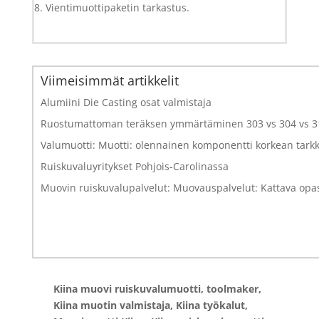
8. Vientimuottipaketin tarkastus.
Viimeisimmät artikkelit
Alumiini Die Casting osat valmistaja
Ruostumattoman teräksen ymmärtäminen 303 vs 304 vs 316:
Valumuotti: Muotti: olennainen komponentti korkean tark
Ruiskuvaluyritykset Pohjois-Carolinassa
Muovin ruiskuvalupalvelut: Muovauspalvelut: Kattava opa
Kiina muovi ruiskuvalumuotti, toolmaker,
Kiina muotin valmistaja, Kiina työkalut,