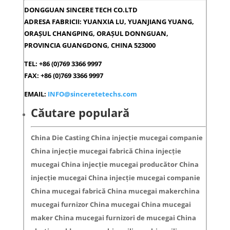
DONGGUAN SINCERE TECH CO.LTD
ADRESA FABRICII: YUANXIA LU, YUANJIANG YUANG,
ORAȘUL CHANGPING, ORAȘUL DONNGUAN,
PROVINCIA GUANGDONG, CHINA 523000
TEL: +86 (0)769 3366 9997
FAX: +86 (0)769 3366 9997
EMAIL:
INFO@sinceretetechs.com
Căutare populară
China Die Casting China injecție mucegai companie
China injecție mucegai fabrică China injecție
mucegai China injecție mucegai producător China
injecție mucegai China injecție mucegai companie
China mucegai fabrică China mucegai makerchina
mucegai furnizor China mucegai China mucegai
maker China mucegai furnizori de mucegai China