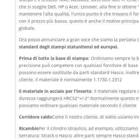
che si sceglie Dell, HP o Acer, Lenover, alla fine si otti
mantenere l'alta qualità, l'unico punto è che trovano il f
con il prezzo più basso, questo è anche il motivo princip
globale,
Ora posso annunciare a gran voce che siamo la persona ch
standard degli stampi statunitensi ed europei.
Prima di tutto la base di stampo
: Ordiniamo sempre la b
precisione può competere con qualsiasi fornitore di base 
possono essere sostituite da parti standard Hasco. inoltr
cliente. il materiale è normalmente 1.1730,1.2312
il materiale in acciaio per l'inserto
: il materiale regolar
durezza raggiungerà HRC52°+/-2°.Normalmente questo mater
possiamo ordinare qualsiasi materiale secondo il cliente
Corridore caldo
Come il nostro cliente, di solito usiamo I
Ricambio
Per il cilindro idraulico, ad esempio, utilizzi
Serratura: Strack o Hasco; altre parti sempre Hasco stan