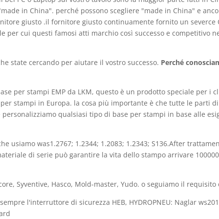
ene "made in China". perché possono scegliere "made in China" e anco
ornitore giusto .il fornitore giusto continuamente fornito un severc
ale per cui questi famosi atti marchio così successo e competitivo n
e state cercando per aiutare il vostro successo.
Perché conosciam
ase per stampi EMP da LKM, questo è un prodotto speciale per i cli
per stampi in Europa. la cosa più importante è che tutte le parti d
e personalizziamo qualsiasi tipo di base per stampi in base alle es
e che usiamo was1.2767; 1.2344; 1.2083; 1.2343; S136.After trattamen
iale di serie può garantire la vita dello stampo arrivare 1000000
ncore, Syventive, Hasco, Mold-master, Yudo. o seguiamo il requisito 
amo sempre l'interruttore di sicurezza HEB, HYDROPNEU: Naglar ws20
dard