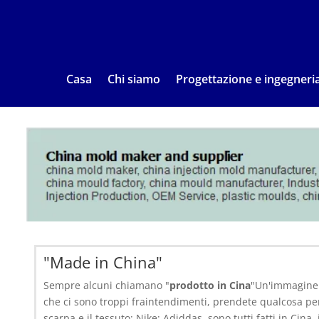
Casa
Chi siamo
Progettazione e ingegneri
"Made in China"
Sempre alcuni chiamano "
prodotto in Cina
"Un'immagine 
che ci sono troppi fraintendimenti, prendete qualcosa per e
scarpa e il tessuto: Nike; Adiddas, sono tutti fatti in Cina