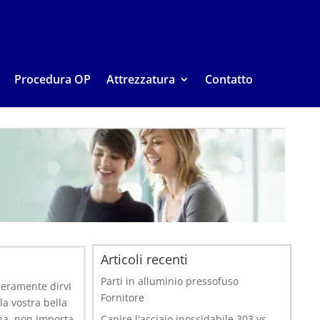
Procedura OP
Attrezzatura
Contatto
Articoli recenti
Parti in alluminio pressofuso
ceramente dirvi
Fornitore
la vostra bella
Cina, non importa
Capire l'acciaio inossidabile 303 vs.