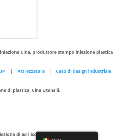
 iniezione Cina, produttore stampo iniezione plastica
 OP
|
Attrezzatura
|
Caso di design industriale
di plastica, Cina Utensili.
ezione di acrilico
|
Stampaggio a iniezione di