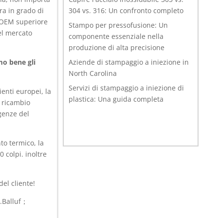
ra in grado di
304 vs. 316: Un confronto completo
e OEM superiore
Stampo per pressofusione: Un
el mercato
componente essenziale nella
produzione di alta precisione
o bene gli
Aziende di stampaggio a iniezione in
North Carolina
Servizi di stampaggio a iniezione di
enti europei, la
plastica: Una guida completa
i ricambio
igenze del
to termico, la
 colpi. inoltre
del cliente!
1.Balluf；