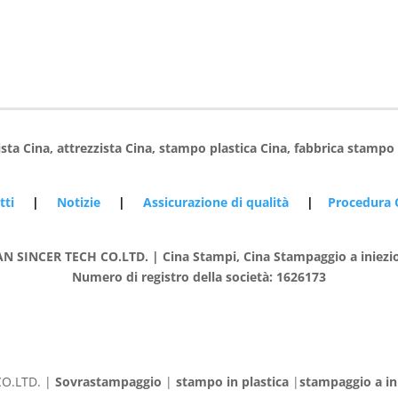
ista Cina, attrezzista Cina, stampo plastica Cina, fabbrica stampo
otti
|
Notizie
|
Assicurazione di qualità
|
Procedura
SINCER TECH CO.LTD. | Cina Stampi, Cina Stampaggio a iniezione 
Numero di registro della società: 1626173
O.LTD. |
Sovrastampaggio
|
stampo in plastica
|
stampaggio a ini