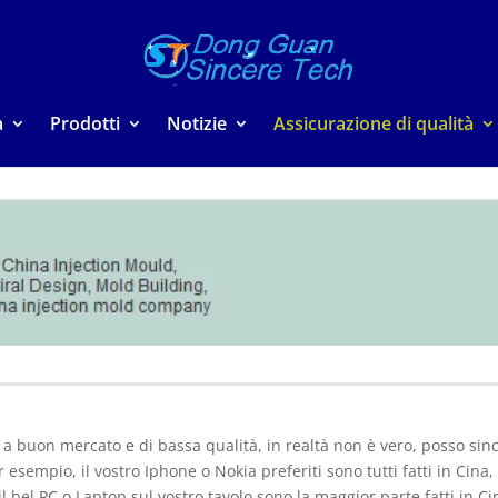
a
Prodotti
Notizie
Assicurazione di qualità
a buon mercato e di bassa qualità, in realtà non è vero, posso sin
sempio, il vostro Iphone o Nokia preferiti sono tutti fatti in Cina, 
, il bel PC o Laptop sul vostro tavolo sono la maggior parte fatti in 