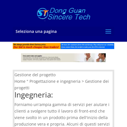
Seleziona una pagina
Gestione del progetto
Home " Progettazione e ingegneria > Gestione dei
progetti
Ingegneria:
Forniamo un'ampia gamma di servizi per aiutare i
clienti a svolgere tutto il lavoro di front-end che
viene svolto in un prodotto prima dell'inizio della
produzione vera e propria. Alcuni di questi servizi