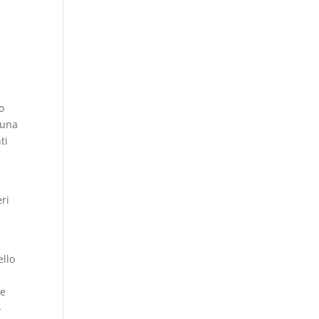
o
 una
ti
eri
ello
ne
-