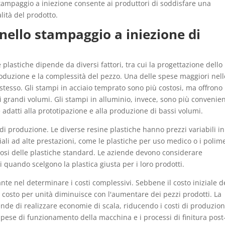
 stampaggio a iniezione consente ai produttori di soddisfare una
ità del prodotto.
 nello stampaggio a iniezione di
 plastiche dipende da diversi fattori, tra cui la progettazione dello
produzione e la complessità del pezzo. Una delle spese maggiori nell
stesso. Gli stampi in acciaio temprato sono più costosi, ma offrono
 grandi volumi. Gli stampi in alluminio, invece, sono più convenien
adatti alla prototipazione e alla produzione di bassi volumi.
i di produzione. Le diverse resine plastiche hanno prezzi variabili in
riali ad alte prestazioni, come le plastiche per uso medico o i polim
stosi delle plastiche standard. Le aziende devono considerare
ni quando scelgono la plastica giusta per i loro prodotti.
te nel determinare i costi complessivi. Sebbene il costo iniziale d
l costo per unità diminuisce con l'aumentare dei pezzi prodotti. La
nde di realizzare economie di scala, riducendo i costi di produzio
 spese di funzionamento della macchina e i processi di finitura post