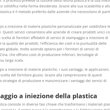
. Il processo prevede la fusione della resina plastica e la sua inie
i solidifica nella forma desiderata. Grazie alla sua scalabilità e all
lastica è il metodo preferito dalle aziende che necessitano di parti
io a iniezione di materie plastiche personalizzate per soddisfare l
i. Questi servizi consentono alle aziende di creare prodotti unici c
a scelta di fornitori affidabili di servizi di stampaggio a iniezione di
a qualità dei prodotti, l'efficienza dei costi e la puntualità delle
o globale, molte aziende optano per i fornitori di servizi di
Cina, che offrono costi di produzione inferiori, tecnologie di
su larga scala.
o a iniezione di materie plastiche, i suoi vantaggi, le applicazioni,
la scelta del fornitore giusto. Grazie alla comprensione di questi
o strategie di produzione e massimizzare i vantaggi dei servizi di
ggio a iniezione della plastica
tica consiste in diverse fasi chiave che trasformano i materiali plas
 e coerenza. Il primo passo è la progettazione e la fabbricazione del