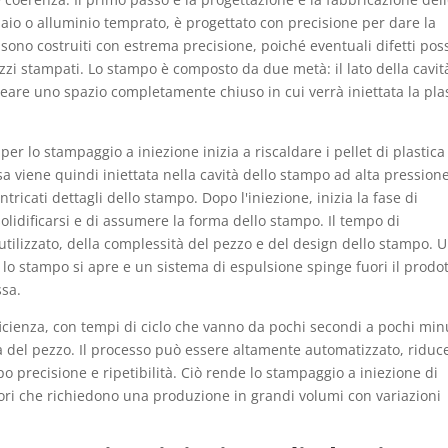
iaio o alluminio temprato, è progettato con precisione per dare la
 sono costruiti con estrema precisione, poiché eventuali difetti po
pezzi stampati. Lo stampo è composto da due metà: il lato della cavità
reare uno spazio completamente chiuso in cui verrà iniettata la pla
r lo stampaggio a iniezione inizia a riscaldare i pellet di plastica
usa viene quindi iniettata nella cavità dello stampo ad alta pressione
ricati dettagli dello stampo. Dopo l'iniezione, inizia la fase di
olidificarsi e di assumere la forma dello stampo. Il tempo di
tilizzato, della complessità del pezzo e del design dello stampo. 
 lo stampo si apre e un sistema di espulsione spinge fuori il prodo
ssa.
ficienza, con tempi di ciclo che vanno da pochi secondi a pochi minu
à del pezzo. Il processo può essere altamente automatizzato, ridu
 precisione e ripetibilità. Ciò rende lo stampaggio a iniezione di
ttori che richiedono una produzione in grandi volumi con variazioni