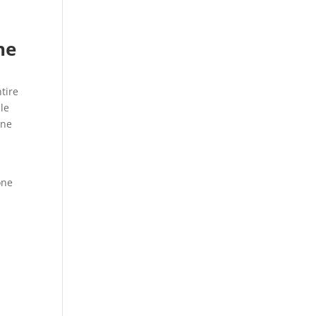
ne
ntire
lle
one
one
a