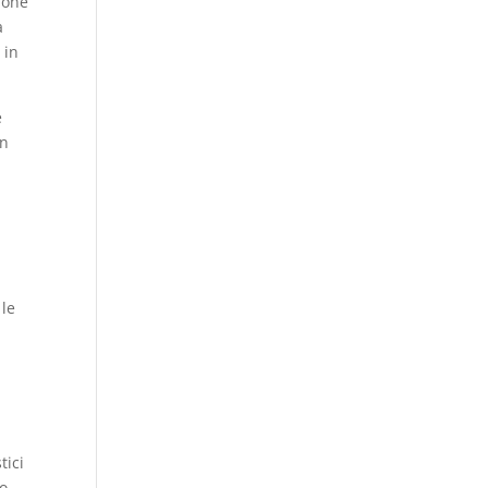
zione
a
 in
e
on
 le
tici
lo