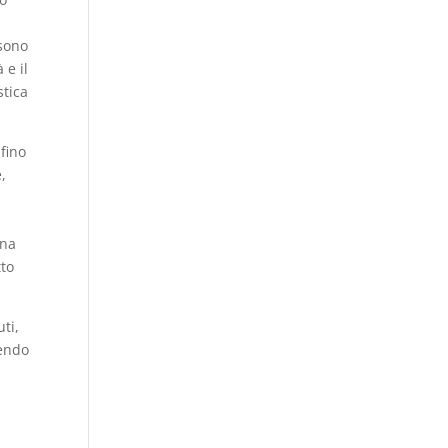
ssono
 e il
stica
 fino
,
Una
tto
ti,
cendo