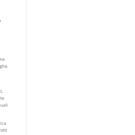
a
one
nghe,
i,
nte
quali
ica.
otti