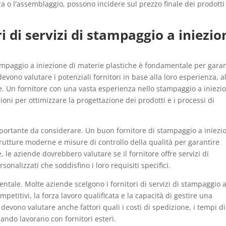
ra o l'assemblaggio, possono incidere sul prezzo finale dei prodotti
ori di servizi di stampaggio a iniezio
 stampaggio a iniezione di materie plastiche è fondamentale per gara
evono valutare i potenziali fornitori in base alla loro esperienza, a
re. Un fornitore con una vasta esperienza nello stampaggio a iniezi
oni per ottimizzare la progettazione dei prodotti e i processi di
mportante da considerare. Un buon fornitore di stampaggio a iniezi
rutture moderne e misure di controllo della qualità per garantire
 le aziende dovrebbero valutare se il fornitore offre servizi di
onalizzati che soddisfino i loro requisiti specifici.
ntale. Molte aziende scelgono i fornitori di servizi di stampaggio 
ompetitivi, la forza lavoro qualificata e la capacità di gestire una
devono valutare anche fattori quali i costi di spedizione, i tempi di
ando lavorano con fornitori esteri.