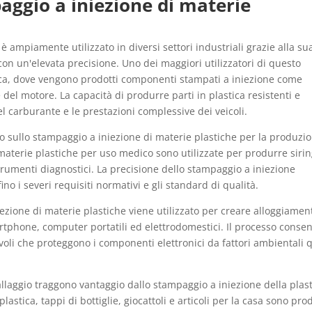
aggio a iniezione di materie
è ampiamente utilizzato in diversi settori industriali grazie alla su
 con un'elevata precisione. Uno dei maggiori utilizzatori di questo
tica, dove vengono prodotti componenti stampati a iniezione come
e del motore. La capacità di produrre parti in plastica resistenti e
el carburante e le prestazioni complessive dei veicoli.
o sullo stampaggio a iniezione di materie plastiche per la produzi
 materie plastiche per uso medico sono utilizzate per produrre siri
trumenti diagnostici. La precisione dello stampaggio a iniezione
no i severi requisiti normativi e gli standard di qualità.
iezione di materie plastiche viene utilizzato per creare alloggiament
rtphone, computer portatili ed elettrodomestici. Il processo conse
evoli che proteggono i componenti elettronici da fattori ambientali 
llaggio traggono vantaggio dallo stampaggio a iniezione della plast
astica, tappi di bottiglie, giocattoli e articoli per la casa sono prod