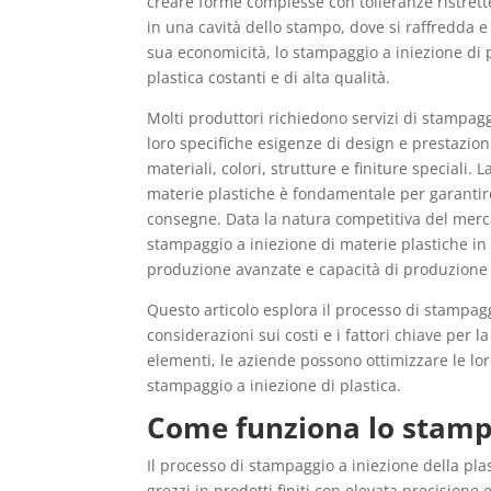
creare forme complesse con tolleranze ristrette
in una cavità dello stampo, dove si raffredda e s
sua economicità, lo stampaggio a iniezione di p
plastica costanti e di alta qualità.
Molti produttori richiedono servizi di stampagg
loro specifiche esigenze di design e prestazion
materiali, colori, strutture e finiture speciali. L
materie plastiche è fondamentale per garantire l
consegne. Data la natura competitiva del mercat
stampaggio a iniezione di materie plastiche in 
produzione avanzate e capacità di produzione 
Questo articolo esplora il processo di stampaggi
considerazioni sui costi e i fattori chiave per 
elementi, le aziende possono ottimizzare le lor
stampaggio a iniezione di plastica.
Come funziona lo stampa
Il processo di stampaggio a iniezione della plas
grezzi in prodotti finiti con elevata precisione