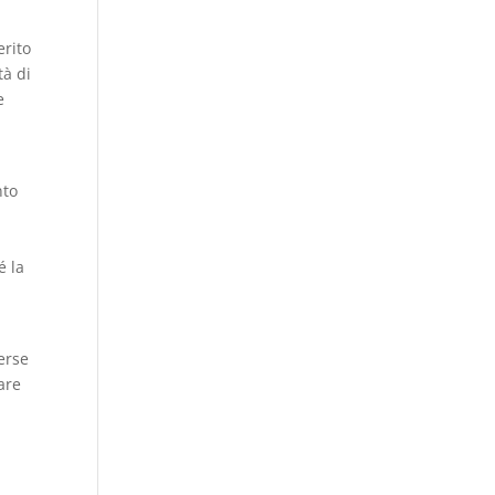
erito
tà di
e
nto
é la
erse
nare