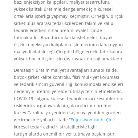
bazı enjeksiyon kalıpçıları, maliyet tasarrufunu
yüksek kaliteli üretimle dengelemek için küresel
ortaklarla işbirliği yapmayı seçmiştir. Örneğin, birçok
şirket uluslararası tedarikçilerden takım ve kalıp
tedarik ederken nihai üretimi eyalet içinde
tutmaktadır. Bazı durumlarda işletmeler, büyük
ölçekli enjeksiyon kalıplama işlemlerinin daha uygun
maliyetli olabileceği Çin gibi bölgelerdeki fabrikalara
yüksek hacimli işler için dış kaynak da sağlamaktadır.
Denizaşırı üretim maliyet avantajları sunabilse de,
birçok şirket kalite kontrolü, fikri mülkiyet koruması
ve tedarik zinciri güvenilirliği konusundaki endişeleri
nedeniyle üretimi yerelde tutmayı tercih etmektedir.
COVID-19 salgını, küresel tedarik zinciri kesintilerinin
risklerini vurgulayarak birçok üreticinin üretimi
Kuzey Carolina'ya yeniden taşımayı yeniden gözden
geçirmesine yol açtı. İfade “
Enjeksiyon kalıbı Çin
”
küresel tedarik zinciri stratejileriyle ilgili
tartışmalarda önemli bir yer tutmaya başlamıştır,