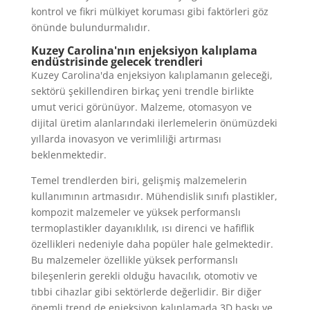
kontrol ve fikri mülkiyet koruması gibi faktörleri göz
önünde bulundurmalıdır.
Kuzey Carolina'nın enjeksiyon kalıplama
endüstrisinde gelecek trendleri
Kuzey Carolina'da enjeksiyon kalıplamanın geleceği,
sektörü şekillendiren birkaç yeni trendle birlikte
umut verici görünüyor. Malzeme, otomasyon ve
dijital üretim alanlarındaki ilerlemelerin önümüzdeki
yıllarda inovasyon ve verimliliği artırması
beklenmektedir.
Temel trendlerden biri, gelişmiş malzemelerin
kullanımının artmasıdır. Mühendislik sınıfı plastikler,
kompozit malzemeler ve yüksek performanslı
termoplastikler dayanıklılık, ısı direnci ve hafiflik
özellikleri nedeniyle daha popüler hale gelmektedir.
Bu malzemeler özellikle yüksek performanslı
bileşenlerin gerekli olduğu havacılık, otomotiv ve
tıbbi cihazlar gibi sektörlerde değerlidir. Bir diğer
önemli trend de enjeksiyon kalıplamada 3D baskı ve