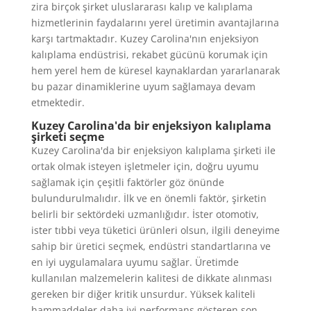
zira birçok şirket uluslararası kalıp ve kalıplama
hizmetlerinin faydalarını yerel üretimin avantajlarına
karşı tartmaktadır. Kuzey Carolina'nın enjeksiyon
kalıplama endüstrisi, rekabet gücünü korumak için
hem yerel hem de küresel kaynaklardan yararlanarak
bu pazar dinamiklerine uyum sağlamaya devam
etmektedir.
Kuzey Carolina'da bir enjeksiyon kalıplama
şirketi seçme
Kuzey Carolina'da bir enjeksiyon kalıplama şirketi ile
ortak olmak isteyen işletmeler için, doğru uyumu
sağlamak için çeşitli faktörler göz önünde
bulundurulmalıdır. İlk ve en önemli faktör, şirketin
belirli bir sektördeki uzmanlığıdır. İster otomotiv,
ister tıbbi veya tüketici ürünleri olsun, ilgili deneyime
sahip bir üretici seçmek, endüstri standartlarına ve
en iyi uygulamalara uyumu sağlar. Üretimde
kullanılan malzemelerin kalitesi de dikkate alınması
gereken bir diğer kritik unsurdur. Yüksek kaliteli
hammaddeler daha iyi performans gösteren son