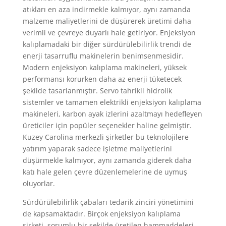
atıkları en aza indirmekle kalmıyor, aynı zamanda
malzeme maliyetlerini de düşürerek üretimi daha
verimli ve çevreye duyarlı hale getiriyor. Enjeksiyon
kalıplamadaki bir diğer sürdürülebilirlik trendi de
enerji tasarruflu makinelerin benimsenmesidir.
Modern enjeksiyon kalıplama makineleri, yüksek
performansı korurken daha az enerji tüketecek
şekilde tasarlanmıştır. Servo tahrikli hidrolik
sistemler ve tamamen elektrikli enjeksiyon kalıplama
makineleri, karbon ayak izlerini azaltmayı hedefleyen
üreticiler için popüler seçenekler haline gelmiştir.
Kuzey Carolina merkezli şirketler bu teknolojilere
yatırım yaparak sadece işletme maliyetlerini
düşürmekle kalmıyor, aynı zamanda giderek daha
katı hale gelen çevre düzenlemelerine de uymuş
oluyorlar.
Sürdürülebilirlik çabaları tedarik zinciri yönetimini
de kapsamaktadır. Birçok enjeksiyon kalıplama
şirketi, sorumlu bir şekilde üretilen hammaddeleri