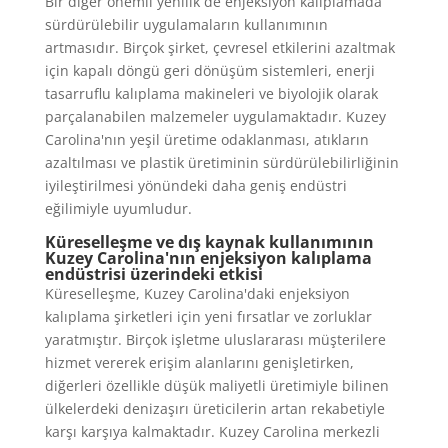
Bir diğer önemli yenilik de enjeksiyon kalıplamada
sürdürülebilir uygulamaların kullanımının
artmasıdır. Birçok şirket, çevresel etkilerini azaltmak
için kapalı döngü geri dönüşüm sistemleri, enerji
tasarruflu kalıplama makineleri ve biyolojik olarak
parçalanabilen malzemeler uygulamaktadır. Kuzey
Carolina'nın yeşil üretime odaklanması, atıkların
azaltılması ve plastik üretiminin sürdürülebilirliğinin
iyileştirilmesi yönündeki daha geniş endüstri
eğilimiyle uyumludur.
Küreselleşme ve dış kaynak kullanımının
Kuzey Carolina'nın enjeksiyon kalıplama
endüstrisi üzerindeki etkisi
Küreselleşme, Kuzey Carolina'daki enjeksiyon
kalıplama şirketleri için yeni fırsatlar ve zorluklar
yaratmıştır. Birçok işletme uluslararası müşterilere
hizmet vererek erişim alanlarını genişletirken,
diğerleri özellikle düşük maliyetli üretimiyle bilinen
ülkelerdeki denizaşırı üreticilerin artan rekabetiyle
karşı karşıya kalmaktadır. Kuzey Carolina merkezli