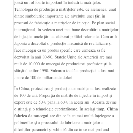
joacă un rol foarte important în industria matrițelor.
Tehnologia de producție a matrițelor este, de asemenea, unul
dintre simbolurile importante ale nivelului unei țări în
procesul de fabricație a matrițelor de injecție. Pe plan social
internațional, în vederea unei mai bune dezvoltări a matrițelor
de injecție, unele țări au elaborat politici relevante. Cum ar fi
Japonia a dezvoltat o producție mecanică de revitalizare și
face mucegai ca un produs specific care urmează să fie
dezvoltat în anii 80-90. Statele Unite ale Americii are mai
mult de 10.000 de mucegai de producători profesioniști la
sfârșitul anilor 1990. Valoarea totală a producției a fost mai
mare de 100 de miliarde de dolari.
În China, proiectarea și producția de matrițe au fost realizate
de 100 de ani. Proporția de matrițe de injecție în import și
export este de 50% până la 60% în acești ani. Aceasta devine
China
o știință și o tehnologie cuprinzătoare. În același timp,
fabrica de mucegai
are din ce în ce mai multă înțelegere a
polimerilor și a procesului de fabricare a matrițelor a
diferiților parametri și schimbă din ce în ce mai profund