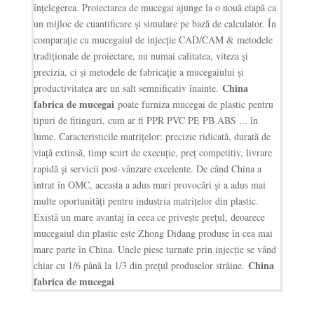
înțelegerea. Proiectarea de mucegai ajunge la o nouă etapă ca
un mijloc de cuantificare și simulare pe bază de calculator. În
comparație cu mucegaiul de injecție CAD/CAM & metodele
tradiționale de proiectare, nu numai calitatea, viteza și
precizia, ci și metodele de fabricație a mucegaiului și
China
productivitatea are un salt semnificativ înainte.
fabrica de mucegai
poate furniza mucegai de plastic pentru
tipuri de fitinguri, cum ar fi PPR PVC PE PB ABS ... în
lume. Caracteristicile matrițelor: precizie ridicată, durată de
viață extinsă, timp scurt de execuție, preț competitiv, livrare
rapidă și servicii post-vânzare excelente. De când China a
intrat în OMC, aceasta a adus mari provocări și a adus mai
multe oportunități pentru industria matrițelor din plastic.
Există un mare avantaj în ceea ce privește prețul, deoarece
mucegaiul din plastic este Zhong Didang produse în cea mai
mare parte în China. Unele piese turnate prin injecție se vând
China
chiar cu 1/6 până la 1/3 din prețul produselor străine.
fabrica de mucegai