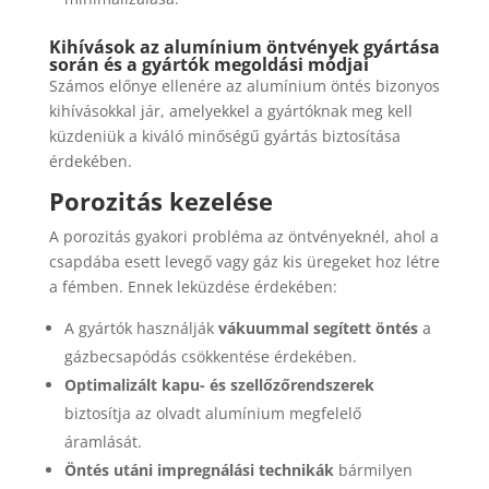
Kihívások az alumínium öntvények gyártása
során és a gyártók megoldási módjai
Számos előnye ellenére az alumínium öntés bizonyos
kihívásokkal jár, amelyekkel a gyártóknak meg kell
küzdeniük a kiváló minőségű gyártás biztosítása
érdekében.
Porozitás kezelése
A porozitás gyakori probléma az öntvényeknél, ahol a
csapdába esett levegő vagy gáz kis üregeket hoz létre
a fémben. Ennek leküzdése érdekében:
A gyártók használják
vákuummal segített öntés
a
gázbecsapódás csökkentése érdekében.
Optimalizált kapu- és szellőzőrendszerek
biztosítja az olvadt alumínium megfelelő
áramlását.
Öntés utáni impregnálási technikák
bármilyen