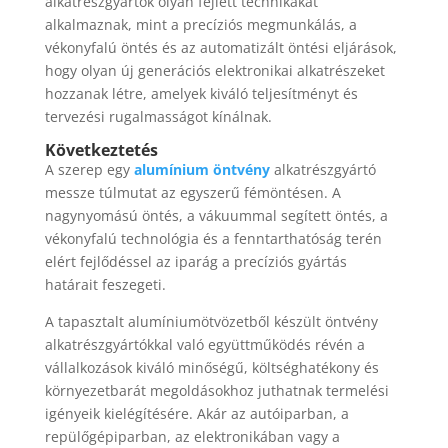
alkatrészgyártók olyan fejlett technikákat
alkalmaznak, mint a precíziós megmunkálás, a
vékonyfalú öntés és az automatizált öntési eljárások,
hogy olyan új generációs elektronikai alkatrészeket
hozzanak létre, amelyek kiváló teljesítményt és
tervezési rugalmasságot kínálnak.
Következtetés
A szerep egy
alumínium öntvény
alkatrészgyártó
messze túlmutat az egyszerű fémöntésen. A
nagynyomású öntés, a vákuummal segített öntés, a
vékonyfalú technológia és a fenntarthatóság terén
elért fejlődéssel az iparág a precíziós gyártás
határait feszegeti.
A tapasztalt alumíniumötvözetből készült öntvény
alkatrészgyártókkal való együttműködés révén a
vállalkozások kiváló minőségű, költséghatékony és
környezetbarát megoldásokhoz juthatnak termelési
igényeik kielégítésére. Akár az autóiparban, a
repülőgépiparban, az elektronikában vagy a