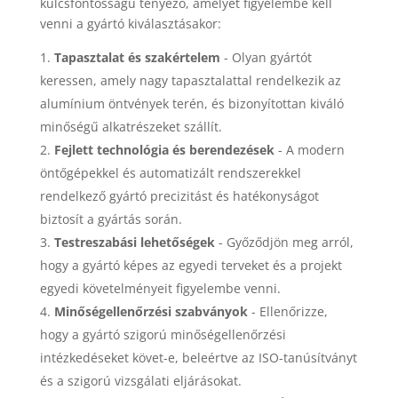
kulcsfontosságú tényező, amelyet figyelembe kell
venni a gyártó kiválasztásakor:
Tapasztalat és szakértelem
- Olyan gyártót
keressen, amely nagy tapasztalattal rendelkezik az
alumínium öntvények terén, és bizonyítottan kiváló
minőségű alkatrészeket szállít.
Fejlett technológia és berendezések
- A modern
öntőgépekkel és automatizált rendszerekkel
rendelkező gyártó precizitást és hatékonyságot
biztosít a gyártás során.
Testreszabási lehetőségek
- Győződjön meg arról,
hogy a gyártó képes az egyedi terveket és a projekt
egyedi követelményeit figyelembe venni.
Minőségellenőrzési szabványok
- Ellenőrizze,
hogy a gyártó szigorú minőségellenőrzési
intézkedéseket követ-e, beleértve az ISO-tanúsítványt
és a szigorú vizsgálati eljárásokat.