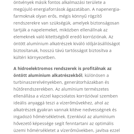
öntvények másik fontos alkalmazási területe a
megújuló energiaforrások ágazatában. A napenergia-
farmoknak olyan erős, mégis könnyű rögzítő
rendszerekre van szükségük, amelyek biztonságosan
tartják a napelemeket, miközben ellenállnak az
elemeknek való kitettségből eredő korróziónak. Az
öntött alumínium alkatrészek kiváló időjárásállóságot
biztosítanak, hosszú távú tartósságot biztosítva a
kültéri környezetben.
A hidroelektromos rendszerek is profitálnak az
öntött alumínium alkatrészekből
, különösen a
turbinaszerelvényekben, generátorházakban és
hűtőrendszerekben. Az alumínium természetes
ellenállása a vízzel kapcsolatos korrózióval szemben
ideális anyaggá teszi a vízerőművekhez, ahol az
alkatrészek gyakran vannak kitéve nedvességnek és
ingadozó hőmérsékletnek. Ezenkívül az alumínium
hővezető képessége segít fenntartani az optimális
üzemi hőmérsékletet a vízerőművekben, javítva ezzel