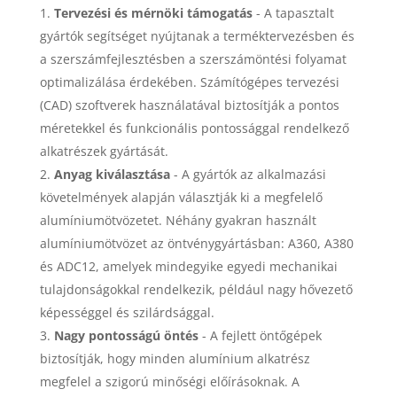
Tervezési és mérnöki támogatás
- A tapasztalt
gyártók segítséget nyújtanak a terméktervezésben és
a szerszámfejlesztésben a szerszámöntési folyamat
optimalizálása érdekében. Számítógépes tervezési
(CAD) szoftverek használatával biztosítják a pontos
méretekkel és funkcionális pontossággal rendelkező
alkatrészek gyártását.
Anyag kiválasztása
- A gyártók az alkalmazási
követelmények alapján választják ki a megfelelő
alumíniumötvözetet. Néhány gyakran használt
alumíniumötvözet az öntvénygyártásban: A360, A380
és ADC12, amelyek mindegyike egyedi mechanikai
tulajdonságokkal rendelkezik, például nagy hővezető
képességgel és szilárdsággal.
Nagy pontosságú öntés
- A fejlett öntőgépek
biztosítják, hogy minden alumínium alkatrész
megfelel a szigorú minőségi előírásoknak. A