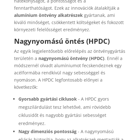
hatékonyságot, a pontosságot és a
fenntarthatóságot. Ezek az innovációk átalakítják a
alumínium öntvény alkatrészek
gyártanak, ami
kiváló minőséget, csökkentett költségeket és fokozott
környezeti felelősséget eredményez.
Nagynyomású öntés (HPDC)
Az egyik legjelentősebb előrelépés az öntvénygyártás
területén a
nagynyomású öntvény (HPDC)
. Ennél a
módszernél olvadt alumíniumot fecskendeznek egy
acélformába rendkívül nagy sebességgel és
nyomáson. A HPDC legfontosabb előnyei a
következők:
Gyorsabb gyártási ciklusok
- A HPDC gyors
megszilárdulást tesz lehetővé, ami rövidebb
ciklusidőt és nagyobb gyártási sebességet
eredményez.
Nagy dimenziós pontosság
- A nagynyomású
eljárás biztosítja, hogy az alkatrészek megtartják a