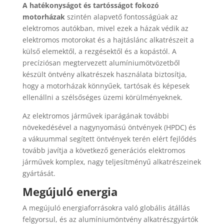
A hatékonyságot és tartósságot fokozó
motorházak
szintén alapvető fontosságúak az
elektromos autókban, mivel ezek a házak védik az
elektromos motorokat és a hajtáslánc alkatrészeit a
külső elemektől, a rezgésektől és a kopástól. A
precíziósan megtervezett alumíniumötvözetből
készült öntvény alkatrészek használata biztosítja,
hogy a motorházak könnyűek, tartósak és képesek
ellenállni a szélsőséges üzemi körülményeknek.
Az elektromos járművek iparágának további
növekedésével a nagynyomású öntvények (HPDC) és
a vákuummal segített öntvények terén elért fejlődés
tovább javítja a következő generációs elektromos
járművek komplex, nagy teljesítményű alkatrészeinek
gyártását.
Megújuló energia
A megújuló energiaforrásokra való globális átállás
felgyorsul, és az alumíniumöntvény alkatrészgyártók