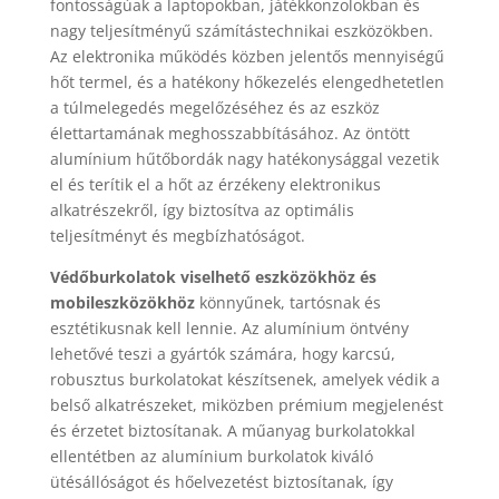
fontosságúak a laptopokban, játékkonzolokban és
nagy teljesítményű számítástechnikai eszközökben.
Az elektronika működés közben jelentős mennyiségű
hőt termel, és a hatékony hőkezelés elengedhetetlen
a túlmelegedés megelőzéséhez és az eszköz
élettartamának meghosszabbításához. Az öntött
alumínium hűtőbordák nagy hatékonysággal vezetik
el és terítik el a hőt az érzékeny elektronikus
alkatrészekről, így biztosítva az optimális
teljesítményt és megbízhatóságot.
Védőburkolatok viselhető eszközökhöz és
mobileszközökhöz
könnyűnek, tartósnak és
esztétikusnak kell lennie. Az alumínium öntvény
lehetővé teszi a gyártók számára, hogy karcsú,
robusztus burkolatokat készítsenek, amelyek védik a
belső alkatrészeket, miközben prémium megjelenést
és érzetet biztosítanak. A műanyag burkolatokkal
ellentétben az alumínium burkolatok kiváló
ütésállóságot és hőelvezetést biztosítanak, így