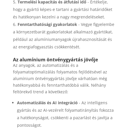
Termelési kapacitás és átfutási idő
- Értékelje,
hogy a gyártó képes-e tartani a gyártási határidőket
és hatékonyan kezelni a nagy megrendeléseket.
Fenntarthatósági gyakorlatok
- Vegye figyelembe
a környezetbarát gyakorlatokat alkalmazó gyártókat,
például az alumíniumanyagok újrahasznosítását és
az energiafogyasztás csökkentését.
Az alumínium öntvénygyártás jövője
Az anyagok, az automatizálás és a
folyamatoptimalizálás folyamatos fejlődésével az
alumínium öntvénygyártás jövője várhatóan még
hatékonyabbá és fenntarthatóbbá válik. Néhány
feltörekvő trend a következő:
Automatizálás és AI integráció
- Az intelligens
gyártás és az AI-vezérelt folyamatirányítás fokozza
a hatékonyságot, csökkenti a pazarlást és javítja a
pontosságot.