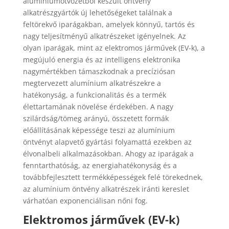
alumíniumötvözetből készült öntvény
alkatrészgyártók új lehetőségeket találnak a
feltörekvő iparágakban, amelyek könnyű, tartós és
nagy teljesítményű alkatrészeket igényelnek. Az
olyan iparágak, mint az elektromos járművek (EV-k), a
megújuló energia és az intelligens elektronika
nagymértékben támaszkodnak a precíziósan
megtervezett alumínium alkatrészekre a
hatékonyság, a funkcionalitás és a termék
élettartamának növelése érdekében. A nagy
szilárdság/tömeg arányú, összetett formák
előállításának képessége teszi az alumínium
öntvényt alapvető gyártási folyamattá ezekben az
élvonalbeli alkalmazásokban. Ahogy az iparágak a
fenntarthatóság, az energiahatékonyság és a
továbbfejlesztett termékképességek felé törekednek,
az alumínium öntvény alkatrészek iránti kereslet
várhatóan exponenciálisan nőni fog.
Elektromos járművek (EV-k)