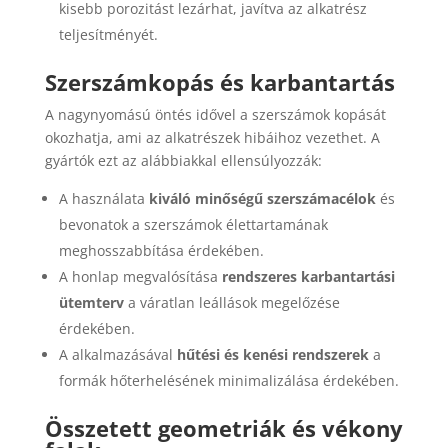
kisebb porozitást lezárhat, javítva az alkatrész
teljesítményét.
Szerszámkopás és karbantartás
A nagynyomású öntés idővel a szerszámok kopását
okozhatja, ami az alkatrészek hibáihoz vezethet. A
gyártók ezt az alábbiakkal ellensúlyozzák:
A használata
kiváló minőségű szerszámacélok
és
bevonatok a szerszámok élettartamának
meghosszabbítása érdekében.
A honlap megvalósítása
rendszeres karbantartási
ütemterv
a váratlan leállások megelőzése
érdekében.
A alkalmazásával
hűtési és kenési rendszerek
a
formák hőterhelésének minimalizálása érdekében.
Összetett geometriák és vékony