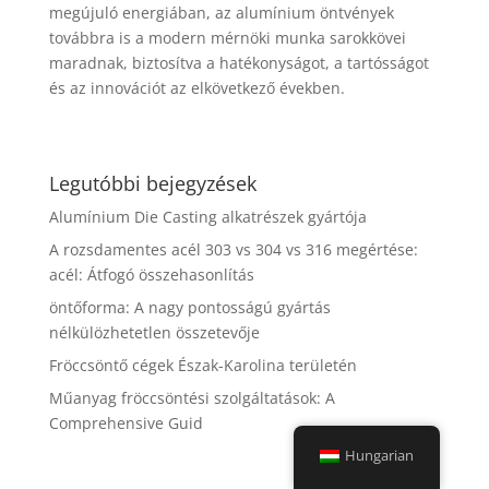
megújuló energiában, az alumínium öntvények
továbbra is a modern mérnöki munka sarokkövei
maradnak, biztosítva a hatékonyságot, a tartósságot
és az innovációt az elkövetkező években.
Legutóbbi bejegyzések
Alumínium Die Casting alkatrészek gyártója
A rozsdamentes acél 303 vs 304 vs 316 megértése:
acél: Átfogó összehasonlítás
öntőforma: A nagy pontosságú gyártás
nélkülözhetetlen összetevője
Fröccsöntő cégek Észak-Karolina területén
Műanyag fröccsöntési szolgáltatások: A
Comprehensive Guid
Hungarian