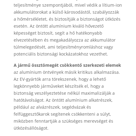
teljesítménye szempontjából, mivel védik a lítium-ion
akkumulátorokat a külső károsodástól, szabályozzák
a hőmérsékletet, és biztosítják a biztonságot ütközés
esetén. Az öntött alumínium kiváló hővezető
képességet biztosít, segít a hő hatékonyabb
elvezetésében és megakadályozza az akkumulátor
túlmelegedését, ami teljesítményromláshoz vagy
potenciális biztonsági kockázatokhoz vezethet.
A jármű össztömegét csökkentő szerkezeti elemek
az alumínium öntvények másik kritikus alkalmazása.
Az EV-gyártók arra törekszenek, hogy a lehető
legkönnyebb járműveket készítsék el, hogy a
biztonság veszélyeztetése nélkül maximalizálják a
hatótávolságot. Az öntött alumínium alkatrészek,
például az alvázrészek, segédvázak és
felfüggesztőkarok segítenek csökkenteni a súlyt,
miközben fenntartják a szükséges merevséget és
ütközésállóságot.