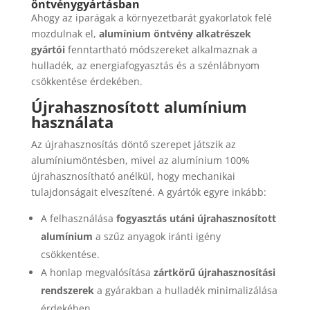
öntvénygyártásban
Ahogy az iparágak a környezetbarát gyakorlatok felé
mozdulnak el,
alumínium öntvény alkatrészek
gyártói
fenntartható módszereket alkalmaznak a
hulladék, az energiafogyasztás és a szénlábnyom
csökkentése érdekében.
Újrahasznosított alumínium
használata
Az újrahasznosítás döntő szerepet játszik az
alumíniumöntésben, mivel az alumínium 100%
újrahasznosítható anélkül, hogy mechanikai
tulajdonságait elveszítené. A gyártók egyre inkább:
A felhasználása
fogyasztás utáni újrahasznosított
alumínium
a szűz anyagok iránti igény
csökkentése.
A honlap megvalósítása
zártkörű újrahasznosítási
rendszerek
a gyárakban a hulladék minimalizálása
érdekében.