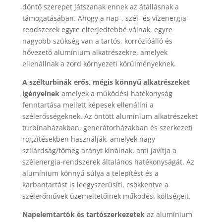
döntő szerepet játszanak ennek az átállásnak a
támogatásában. Ahogy a nap-, szél- és vízenergia-
rendszerek egyre elterjedtebbé válnak, egyre
nagyobb szükség van a tartós, korrózióálló és
hővezető alumínium alkatrészekre, amelyek
ellenállnak a zord környezeti körülményeknek.
A szélturbinák erős, mégis könnyű alkatrészeket
igényelnek
amelyek a működési hatékonyság
fenntartása mellett képesek ellenállni a
szélerősségeknek. Az öntött alumínium alkatrészeket
turbinaházakban, generátorházakban és szerkezeti
rögzítésekben használják, amelyek nagy
szilárdság/tömeg arányt kínálnak, ami javítja a
szélenergia-rendszerek általános hatékonyságát. Az
alumínium könnyű súlya a telepítést és a
karbantartást is leegyszerűsíti, csökkentve a
szélerőművek üzemeltetőinek működési költségeit.
Napelemtartók és tartószerkezetek
az alumínium