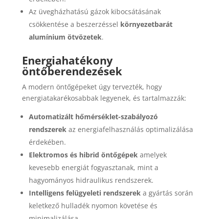
Az üvegházhatású gázok kibocsátásának
csökkentése a beszerzéssel
környezetbarát
alumínium ötvözetek
.
Energiahatékony
öntőberendezések
A modern öntőgépeket úgy tervezték, hogy
energiatakarékosabbak legyenek, és tartalmazzák:
Automatizált hőmérséklet-szabályozó
rendszerek
az energiafelhasználás optimalizálása
érdekében.
Elektromos és hibrid öntőgépek
amelyek
kevesebb energiát fogyasztanak, mint a
hagyományos hidraulikus rendszerek.
Intelligens felügyeleti rendszerek
a gyártás során
keletkező hulladék nyomon követése és
minimalizálása.