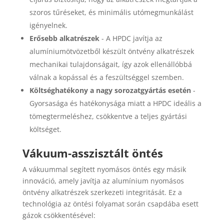
szoros tűréseket, és minimális utómegmunkálást
igényelnek.
Erősebb alkatrészek
- A HPDC javítja az
alumíniumötvözetből készült öntvény alkatrészek
mechanikai tulajdonságait, így azok ellenállóbbá
válnak a kopással és a feszültséggel szemben.
Költséghatékony a nagy sorozatgyártás esetén
-
Gyorsasága és hatékonysága miatt a HPDC ideális a
tömegtermeléshez, csökkentve a teljes gyártási
költséget.
Vákuum-asszisztált öntés
A vákuummal segített nyomásos öntés egy másik
innováció, amely javítja az alumínium nyomásos
öntvény alkatrészek szerkezeti integritását. Ez a
technológia az öntési folyamat során csapdába esett
gázok csökkentésével: