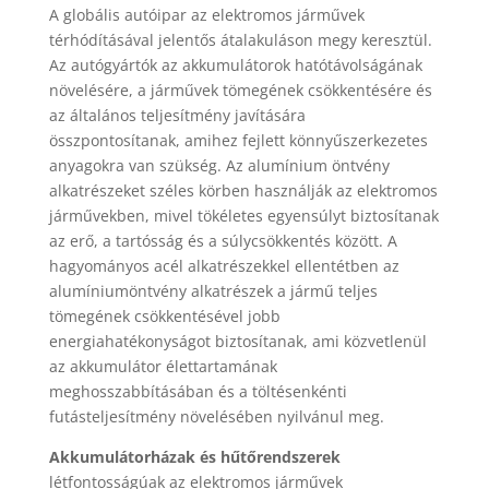
A globális autóipar az elektromos járművek
térhódításával jelentős átalakuláson megy keresztül.
Az autógyártók az akkumulátorok hatótávolságának
növelésére, a járművek tömegének csökkentésére és
az általános teljesítmény javítására
összpontosítanak, amihez fejlett könnyűszerkezetes
anyagokra van szükség. Az alumínium öntvény
alkatrészeket széles körben használják az elektromos
járművekben, mivel tökéletes egyensúlyt biztosítanak
az erő, a tartósság és a súlycsökkentés között. A
hagyományos acél alkatrészekkel ellentétben az
alumíniumöntvény alkatrészek a jármű teljes
tömegének csökkentésével jobb
energiahatékonyságot biztosítanak, ami közvetlenül
az akkumulátor élettartamának
meghosszabbításában és a töltésenkénti
futásteljesítmény növelésében nyilvánul meg.
Akkumulátorházak és hűtőrendszerek
létfontosságúak az elektromos járművek