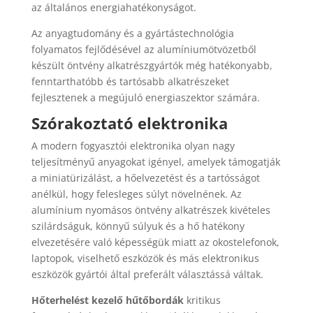
az általános energiahatékonyságot.
Az anyagtudomány és a gyártástechnológia
folyamatos fejlődésével az alumíniumötvözetből
készült öntvény alkatrészgyártók még hatékonyabb,
fenntarthatóbb és tartósabb alkatrészeket
fejlesztenek a megújuló energiaszektor számára.
Szórakoztató elektronika
A modern fogyasztói elektronika olyan nagy
teljesítményű anyagokat igényel, amelyek támogatják
a miniatürizálást, a hőelvezetést és a tartósságot
anélkül, hogy felesleges súlyt növelnének. Az
alumínium nyomásos öntvény alkatrészek kivételes
szilárdságuk, könnyű súlyuk és a hő hatékony
elvezetésére való képességük miatt az okostelefonok,
laptopok, viselhető eszközök és más elektronikus
eszközök gyártói által preferált választássá váltak.
Hőterhelést kezelő hűtőbordák
kritikus