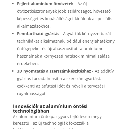
Fejlett alumínium ötvözetek
- Az új
ötvözetkészítmények jobb szilárdságot, hővezető
képességet és kopásállóságot kínálnak a speciális
alkalmazásokhoz.
Fenntartható gyártás
- A gyártók környezetbarát
technikákat alkalmaznak, például energiahatékony
öntőgépeket és újrahasznosított alumíniumot
használnak a környezeti hatások minimalizálása
érdekében.
3D nyomtatás a szerszámkészítéshez
- Az additív
gyártás forradalmasítja a szerszámgyártást,
csökkenti az átfutási időt és növeli a tervezési
rugalmasságot.
Innovációk az alumínium öntési
technológiában
Az alumínium öntőipar gyors fejlődésen megy
keresztül, az új technológiák fokozzák a