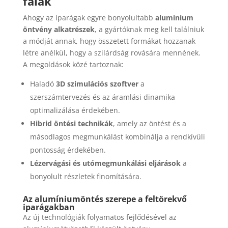
falak
Ahogy az iparágak egyre bonyolultabb
alumínium
öntvény alkatrészek
, a gyártóknak meg kell találniuk
a módját annak, hogy összetett formákat hozzanak
létre anélkül, hogy a szilárdság rovására mennének.
A megoldások közé tartoznak:
Haladó
3D szimulációs szoftver
a
szerszámtervezés és az áramlási dinamika
optimalizálása érdekében.
Hibrid öntési technikák
, amely az öntést és a
másodlagos megmunkálást kombinálja a rendkívüli
pontosság érdekében.
Lézervágási és utómegmunkálási eljárások
a
bonyolult részletek finomítására.
Az alumíniumöntés szerepe a feltörekvő
iparágakban
Az új technológiák folyamatos fejlődésével az