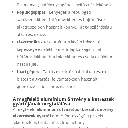
üzemanyag-hatékonyságának javítása érdekében.
Repülőgépipar
- Lényeges a repülőgép-
szerkezetekben, futóművekben és hajtóművek
alkatrészeiben használt könnyű, nagy szilárdságú
alkatrészekhez.
Elektronika
- Az alumínium kiváló hővezető
képessége és elektromos tulajdonságai miatt
hűtőbordákban, burkolatokban és csatlakozókban
használják.
Ipari gépek
- Tartós és korrózióálló alkatrészeket
biztosít a gyártási folyamatokban használt
gépekhez és berendezésekhez.
A megfelelő alumínium öntvény alkatrészek
gyártójának megtalálása
A megfelelő
alumínium ötvözetből készült öntvény
alkatrészek gyártói
döntő fontosságú a projekt
sikerének biztosításához. Íme néhány