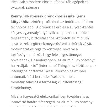
ideálisak a modern okostelefonok, táblagépek és
okosórák számára.
Könnyű alkatrészek drónokhoz és intelligens
kütyükhöz
szintén profitálnak az öntött alumínium
technológiából. A drónok az erő és a súlycsökkentés
kényes egyensúlyát igénylik az optimális repülési
teljesítmény biztosításához. Az öntött alumínium
alkatrészek segítenek megerősíteni a drónok vázát,
motorházát és rögzítő konzolját, növelve a
tartósságot anélkül, hogy felesleges tömeget
növelnének. Hasonlóképpen, az alumínium öntvényt
használják az IoT (Internet of Things) eszközökben, az
intelligens háztartási készülékekben és az ipari
automatizálási berendezésekben, ahol a
miniatürizálás és a tartósság kulcsfontosságú
követelmény.
Mivel a fogyasztói elektronikai ipar továbbra is az
innováció határait feszegeti, az alumínium öntvény