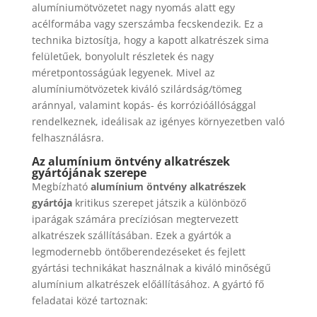
alumíniumötvözetet nagy nyomás alatt egy
acélformába vagy szerszámba fecskendezik. Ez a
technika biztosítja, hogy a kapott alkatrészek sima
felületűek, bonyolult részletek és nagy
méretpontosságúak legyenek. Mivel az
alumíniumötvözetek kiváló szilárdság/tömeg
aránnyal, valamint kopás- és korrózióállósággal
rendelkeznek, ideálisak az igényes környezetben való
felhasználásra.
Az alumínium öntvény alkatrészek
gyártójának szerepe
Megbízható
alumínium öntvény alkatrészek
gyártója
kritikus szerepet játszik a különböző
iparágak számára precíziósan megtervezett
alkatrészek szállításában. Ezek a gyártók a
legmodernebb öntőberendezéseket és fejlett
gyártási technikákat használnak a kiváló minőségű
alumínium alkatrészek előállításához. A gyártó fő
feladatai közé tartoznak: