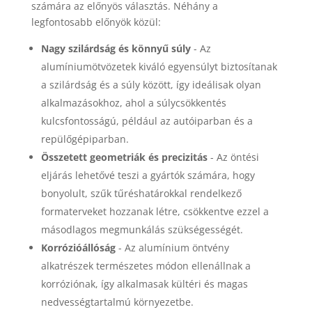
számára az előnyös választás. Néhány a
legfontosabb előnyök közül:
Nagy szilárdság és könnyű súly
- Az
alumíniumötvözetek kiváló egyensúlyt biztosítanak
a szilárdság és a súly között, így ideálisak olyan
alkalmazásokhoz, ahol a súlycsökkentés
kulcsfontosságú, például az autóiparban és a
repülőgépiparban.
Összetett geometriák és precizitás
- Az öntési
eljárás lehetővé teszi a gyártók számára, hogy
bonyolult, szűk tűréshatárokkal rendelkező
formaterveket hozzanak létre, csökkentve ezzel a
másodlagos megmunkálás szükségességét.
Korrózióállóság
- Az alumínium öntvény
alkatrészek természetes módon ellenállnak a
korróziónak, így alkalmasak kültéri és magas
nedvességtartalmú környezetbe.