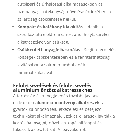
autóipari és űrhajózási alkalmazásokban az
üzemanyag-hatékonyság növelése érdekében, a
szilárdság csökkentése nélkül.
Kompakt és hatékony kialakítás
- Ideális a
szórakoztató elektronikához, ahol helytakarékos
alkatrészekre van szükség.
Csökkentett anyagfelhasználás
- Segít a termelési
költségek csökkentésében és a fenntarthatóság
javításában az alumíniumhulladék
minimalizálásával.
Felületkezelések és felületkezelés
alumínium öntött alkatrészekhez
A tartósság és a megjelenés további javítása
érdekében
alumínium öntvény alkatrészek
, a
gyártók különböző felületkezelési és befejező
technikákat alkalmaznak. Ezek az eljárások javítják a
korrózióállóságot, növelik a kopásállóságot és
fokozzák az esztétikát. A leggyakoribb