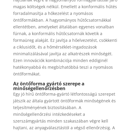
magas költségek nélkül. Emellett a konformális hűtés
forradalmasítja a hőkezelést a nyomásos
öntőformákban. A hagyományos hűtőcsatornákkal
ellentétben, amelyeket általában egyenes vonalban
fúrnak, a konformális hűtőcsatornák követik a
formaüreg alakját. Ez javítja a hőelvezetést, csökkenti
a ciklusidőt, és a hőmérséklet-ingadozások
minimalizálásával javítja az alkatrészek minőségét.
Ezen innovációk kombinációja minden eddiginél
hatékonyabbá és megbízhatóbbá teszi a nyomásos
öntőformákat.
Az öntőforma gyártó szerepe a
minőségellenőrzésben
Egy jó hírű öntőforma-gyártó létfontosságú szerepet
játszik az általa gyártott öntőformák minőségének és
teljesítményének biztosításában. A
minőségellenőrzési intézkedéseket a
szerszámgyártás minden szakaszában végre kell
hajtani, az anyagválasztástól a végső ellenőrzésig. A