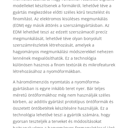
modelleket készítsenek a formákról, lehetővé téve a
gyártás megkezdése előtti széles körű tesztelést és
finomítást. Az elektromos kisüléses megmunkálás
(EDM) egy másik áttörés a szerszámgyártásban. Az
EDM lehetővé teszi az edzett szerszámacél precíz
megmunkálását, lehetővé téve olyan bonyolult
szerszámrészletek létrehozását, amelyek a
hagyományos megmunkálási módszerekkel nehezen
lennének megvalósíthatók. Ez a technológia
különösen hasznos a finom textúrák és mikrofeaturek
létrehozásához a nyomóformákban.
A háromdimenziós nyomtatás a nyomóforma-
gyártásban is egyre inkább teret nyer. Bár teljes
méretű öntőformákhoz még nem használják széles
körben, az additív gyártást prototípus öntőformák és
összetett öntőbetétek készítésére használják. Ez a
technológia lehetővé teszi a gyártók számára, hogy
gyorsan teszteljék a terveket és módosításokat
hajtsanak végre a hagyományos formagyártással járó