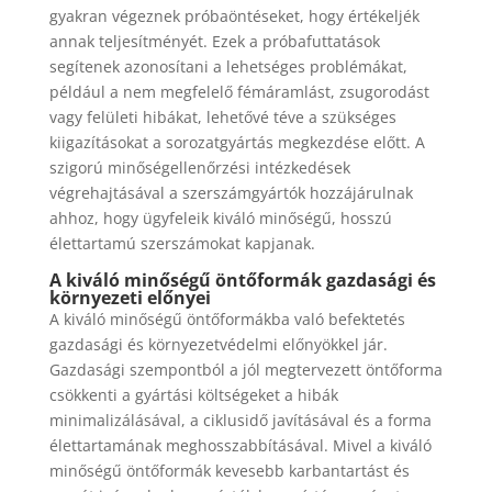
gyakran végeznek próbaöntéseket, hogy értékeljék
annak teljesítményét. Ezek a próbafuttatások
segítenek azonosítani a lehetséges problémákat,
például a nem megfelelő fémáramlást, zsugorodást
vagy felületi hibákat, lehetővé téve a szükséges
kiigazításokat a sorozatgyártás megkezdése előtt. A
szigorú minőségellenőrzési intézkedések
végrehajtásával a szerszámgyártók hozzájárulnak
ahhoz, hogy ügyfeleik kiváló minőségű, hosszú
élettartamú szerszámokat kapjanak.
A kiváló minőségű öntőformák gazdasági és
környezeti előnyei
A kiváló minőségű öntőformákba való befektetés
gazdasági és környezetvédelmi előnyökkel jár.
Gazdasági szempontból a jól megtervezett öntőforma
csökkenti a gyártási költségeket a hibák
minimalizálásával, a ciklusidő javításával és a forma
élettartamának meghosszabbításával. Mivel a kiváló
minőségű öntőformák kevesebb karbantartást és