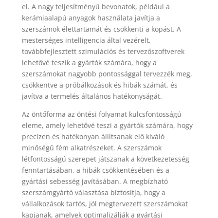
el. A nagy teljesítményű bevonatok, például a
kerámiaalapú anyagok használata javítja a
szerszámok élettartamát és csökkenti a kopást. A
mesterséges intelligencia által vezérelt,
továbbfejlesztett szimulációs és tervezőszoftverek
lehetővé teszik a gyártók számára, hogy a
szerszámokat nagyobb pontossággal tervezzék meg,
csökkentve a próbálkozások és hibák számát, és
javítva a termelés általános hatékonyságát.
Az öntőforma az öntési folyamat kulcsfontosságú
eleme, amely lehetővé teszi a gyártók számára, hogy
precízen és hatékonyan állítsanak elő kiváló
minőségű fém alkatrészeket. A szerszámok
létfontosságú szerepet játszanak a következetesség
fenntartásában, a hibák csökkentésében és a
gyártási sebesség javításában. A megbízható
szerszámgyártó választása biztosítja, hogy a
vállalkozások tartós, jól megtervezett szerszámokat
kapjanak, amelyek optimalizálják a gyártási