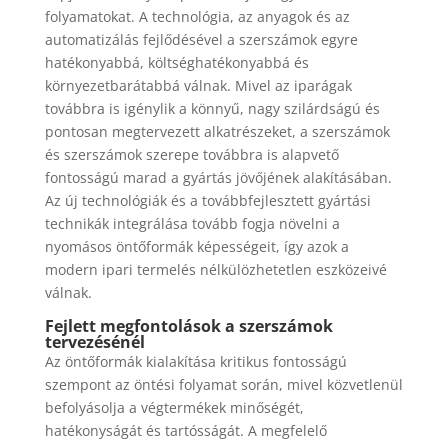
folyamatokat. A technológia, az anyagok és az
automatizálás fejlődésével a szerszámok egyre
hatékonyabbá, költséghatékonyabbá és
környezetbarátabbá válnak. Mivel az iparágak
továbbra is igénylik a könnyű, nagy szilárdságú és
pontosan megtervezett alkatrészeket, a szerszámok
és szerszámok szerepe továbbra is alapvető
fontosságú marad a gyártás jövőjének alakításában.
Az új technológiák és a továbbfejlesztett gyártási
technikák integrálása tovább fogja növelni a
nyomásos öntőformák képességeit, így azok a
modern ipari termelés nélkülözhetetlen eszközeivé
válnak.
Fejlett megfontolások a szerszámok
tervezésénél
Az öntőformák kialakítása kritikus fontosságú
szempont az öntési folyamat során, mivel közvetlenül
befolyásolja a végtermékek minőségét,
hatékonyságát és tartósságát. A megfelelő