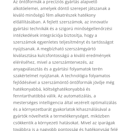
Az öntőformák a precíziós gyártás alapvető
alkotóelemei, amelyek döntő szerepet játszanak a
kiváló minőségű fém alkatrészek hatékony
előállításában. A fejlett szerszámok, az innovatív
gyártási technikák és a szigorú minőségellenőrzési
intézkedések integrációja biztosítja, hogy a
szerszámok egyenletes teljesítményt és tartósságot
nyújtsanak. A megbízható szerszámgyártó
kiválasztása kulcsfontosságú a kiváló eredmények
eléréséhez, mivel a szerszámtervezés, az
anyagválasztás és a gyártási folyamatok terén
szakértelmet nyújtanak. A technológia folyamatos
fejlődésével a szerszámöntő öntőformák jövője még
hatékonyabbá, költséghatékonyabbá és
fenntarthatóbbá válik. Az automatizálás, a
mesterséges intelligencia által vezérelt optimalizálás
és a környezetbarát gyakorlatok kihasználásával a
gyártók növelhetik a termelékenységet, miközben
csökkentik a környezeti hatásokat. Mivel az iparágak
továbbra is a nagyobb pontosság és hatékonyság felé