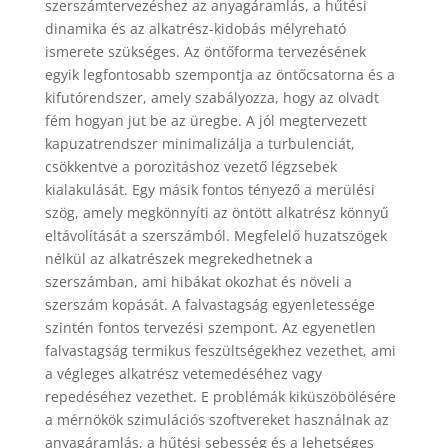
szerszámtervezéshez az anyagáramlás, a hűtési
dinamika és az alkatrész-kidobás mélyreható
ismerete szükséges. Az öntőforma tervezésének
egyik legfontosabb szempontja az öntőcsatorna és a
kifutórendszer, amely szabályozza, hogy az olvadt
fém hogyan jut be az üregbe. A jól megtervezett
kapuzatrendszer minimalizálja a turbulenciát,
csökkentve a porozitáshoz vezető légzsebek
kialakulását. Egy másik fontos tényező a merülési
szög, amely megkönnyíti az öntött alkatrész könnyű
eltávolítását a szerszámból. Megfelelő huzatszögek
nélkül az alkatrészek megrekedhetnek a
szerszámban, ami hibákat okozhat és növeli a
szerszám kopását. A falvastagság egyenletessége
szintén fontos tervezési szempont. Az egyenetlen
falvastagság termikus feszültségekhez vezethet, ami
a végleges alkatrész vetemedéséhez vagy
repedéséhez vezethet. E problémák kiküszöbölésére
a mérnökök szimulációs szoftvereket használnak az
anyagáramlás, a hűtési sebesség és a lehetséges