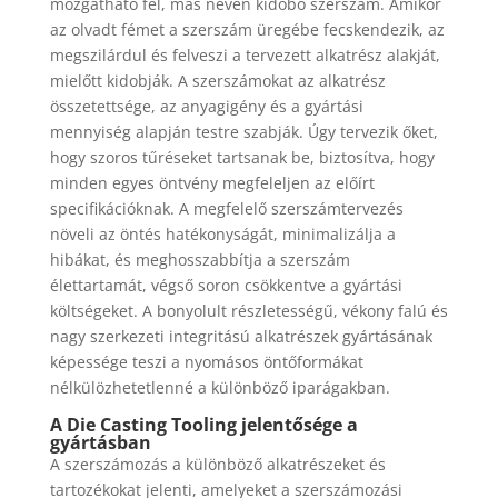
mozgatható fél, más néven kidobó szerszám. Amikor
az olvadt fémet a szerszám üregébe fecskendezik, az
megszilárdul és felveszi a tervezett alkatrész alakját,
mielőtt kidobják. A szerszámokat az alkatrész
összetettsége, az anyagigény és a gyártási
mennyiség alapján testre szabják. Úgy tervezik őket,
hogy szoros tűréseket tartsanak be, biztosítva, hogy
minden egyes öntvény megfeleljen az előírt
specifikációknak. A megfelelő szerszámtervezés
növeli az öntés hatékonyságát, minimalizálja a
hibákat, és meghosszabbítja a szerszám
élettartamát, végső soron csökkentve a gyártási
költségeket. A bonyolult részletességű, vékony falú és
nagy szerkezeti integritású alkatrészek gyártásának
képessége teszi a nyomásos öntőformákat
nélkülözhetetlenné a különböző iparágakban.
A Die Casting Tooling jelentősége a
gyártásban
A szerszámozás a különböző alkatrészeket és
tartozékokat jelenti, amelyeket a szerszámozási