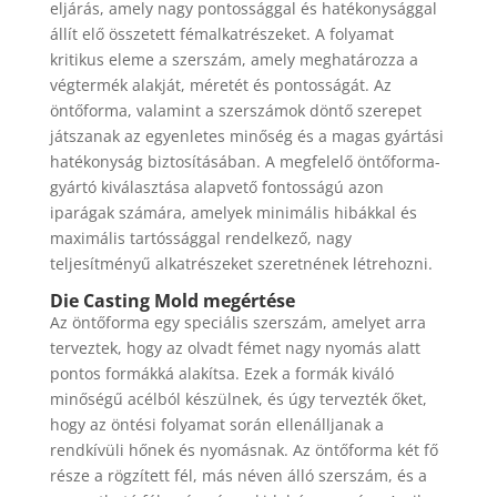
eljárás, amely nagy pontossággal és hatékonysággal
állít elő összetett fémalkatrészeket. A folyamat
kritikus eleme a szerszám, amely meghatározza a
végtermék alakját, méretét és pontosságát. Az
öntőforma, valamint a szerszámok döntő szerepet
játszanak az egyenletes minőség és a magas gyártási
hatékonyság biztosításában. A megfelelő öntőforma-
gyártó kiválasztása alapvető fontosságú azon
iparágak számára, amelyek minimális hibákkal és
maximális tartóssággal rendelkező, nagy
teljesítményű alkatrészeket szeretnének létrehozni.
Die Casting Mold megértése
Az öntőforma egy speciális szerszám, amelyet arra
terveztek, hogy az olvadt fémet nagy nyomás alatt
pontos formákká alakítsa. Ezek a formák kiváló
minőségű acélból készülnek, és úgy tervezték őket,
hogy az öntési folyamat során ellenálljanak a
rendkívüli hőnek és nyomásnak. Az öntőforma két fő
része a rögzített fél, más néven álló szerszám, és a