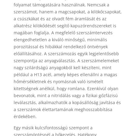
folyamat támogatására használnak. Nemcsak a
szerszámot, hanem a magcsapokat, a kilökőcsapokat,
a csúszkákat és az olvadt fém áramlását és az
alkatrész kilökődését segítő kapuzórendszereket is
magában foglalja. A megfelelő szerszámtervezés
elengedhetetlen a kiváló minőségű, minimális
porozitással és hibákkal rendelkező öntvények
előállításához. A szerszámozás egyik legjelentősebb
szempontja az anyagválasztás. A szerszámelemeket
nagy szilárdságú anyagokból kell készíteni, mint
például a H13 acél, amely képes ellenállni a magas
hőmérsékletnek és nyomásnak való ismételt
kitettségnek anélkül, hogy romlana. Ezenkívül olyan
bevonatok, mint a nitridálás vagy a fizikai gőzfázisú
leválasztás, alkalmazhatók a kopásállóság javítása és
a szerszámok élettartamának meghosszabbítása
érdekében.
Egy másik kulcsfontosságú szempont a
szerszámöntésnél a hőkezelés. Hatékony