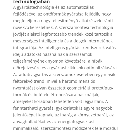
technológiában
A gyártástechnológia és az automatizálás
fejlődésével az öntőformák gyártása fejlődik, hogy
megfeleljen a nagy teljesítményű alkatrészek iránti
növekvő keresletnek. A szerszámöntési technológia
jövőjét alakító legfontosabb trendek közé tartozik a
mesterséges intelligencia és a dolgok internetének
integrációja. Az intelligens gyártási rendszerek valós
idejű adatokat használnak a szerszámok
teljesítményének nyomon követésére, a hibák
előrejelzésére és a gyártási ciklusok optimalizálására.
Az additív gyártás a szerszámok esetében egy másik
feltörekvő trend, mivel a háromdimenziós
nyomtatást olyan összetett geometriájú prototípus-
formák és betétek létrehozására használják,
amelyeket korábban lehetetlen volt legyártani. A
fenntartható gyártási gyakorlatok is egyre nagyobb
jelentőséget kapnak, az iparág a környezetbarát, az
anyaghulladékot és az energiafogyasztást
minimalizáló, szerszámöntési módszerek felé mozdul