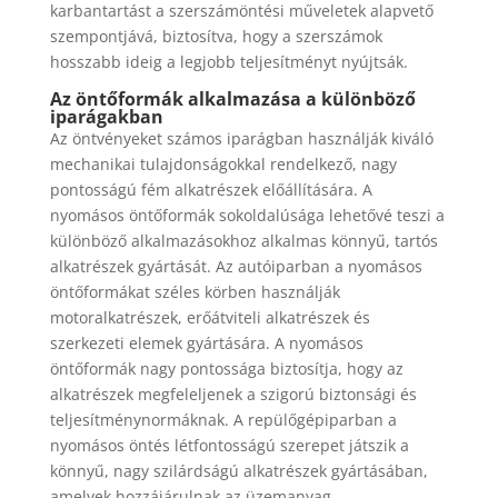
karbantartást a szerszámöntési műveletek alapvető
szempontjává, biztosítva, hogy a szerszámok
hosszabb ideig a legjobb teljesítményt nyújtsák.
Az öntőformák alkalmazása a különböző
iparágakban
Az öntvényeket számos iparágban használják kiváló
mechanikai tulajdonságokkal rendelkező, nagy
pontosságú fém alkatrészek előállítására. A
nyomásos öntőformák sokoldalúsága lehetővé teszi a
különböző alkalmazásokhoz alkalmas könnyű, tartós
alkatrészek gyártását. Az autóiparban a nyomásos
öntőformákat széles körben használják
motoralkatrészek, erőátviteli alkatrészek és
szerkezeti elemek gyártására. A nyomásos
öntőformák nagy pontossága biztosítja, hogy az
alkatrészek megfeleljenek a szigorú biztonsági és
teljesítménynormáknak. A repülőgépiparban a
nyomásos öntés létfontosságú szerepet játszik a
könnyű, nagy szilárdságú alkatrészek gyártásában,
amelyek hozzájárulnak az üzemanyag-