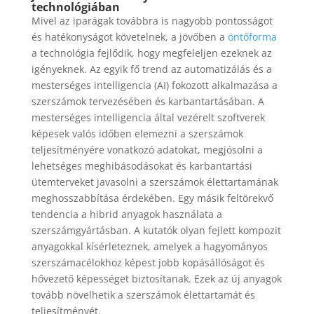
technológiában
Mivel az iparágak továbbra is nagyobb pontosságot
és hatékonyságot követelnek, a jövőben a
öntőforma
a technológia fejlődik, hogy megfeleljen ezeknek az
igényeknek. Az egyik fő trend az automatizálás és a
mesterséges intelligencia (AI) fokozott alkalmazása a
szerszámok tervezésében és karbantartásában. A
mesterséges intelligencia által vezérelt szoftverek
képesek valós időben elemezni a szerszámok
teljesítményére vonatkozó adatokat, megjósolni a
lehetséges meghibásodásokat és karbantartási
ütemterveket javasolni a szerszámok élettartamának
meghosszabbítása érdekében. Egy másik feltörekvő
tendencia a hibrid anyagok használata a
szerszámgyártásban. A kutatók olyan fejlett kompozit
anyagokkal kísérleteznek, amelyek a hagyományos
szerszámacélokhoz képest jobb kopásállóságot és
hővezető képességet biztosítanak. Ezek az új anyagok
tovább növelhetik a szerszámok élettartamát és
teljesítményét.