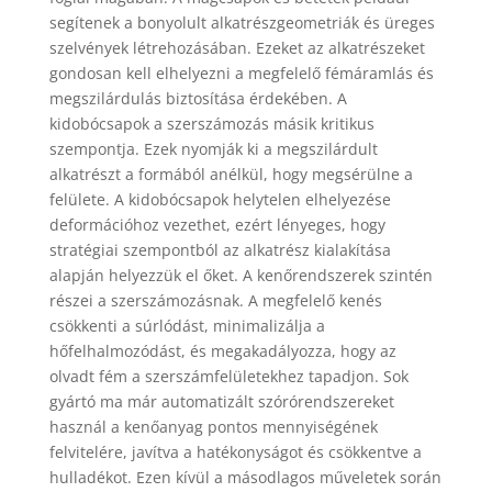
segítenek a bonyolult alkatrészgeometriák és üreges
szelvények létrehozásában. Ezeket az alkatrészeket
gondosan kell elhelyezni a megfelelő fémáramlás és
megszilárdulás biztosítása érdekében. A
kidobócsapok a szerszámozás másik kritikus
szempontja. Ezek nyomják ki a megszilárdult
alkatrészt a formából anélkül, hogy megsérülne a
felülete. A kidobócsapok helytelen elhelyezése
deformációhoz vezethet, ezért lényeges, hogy
stratégiai szempontból az alkatrész kialakítása
alapján helyezzük el őket. A kenőrendszerek szintén
részei a szerszámozásnak. A megfelelő kenés
csökkenti a súrlódást, minimalizálja a
hőfelhalmozódást, és megakadályozza, hogy az
olvadt fém a szerszámfelületekhez tapadjon. Sok
gyártó ma már automatizált szórórendszereket
használ a kenőanyag pontos mennyiségének
felvitelére, javítva a hatékonyságot és csökkentve a
hulladékot. Ezen kívül a másodlagos műveletek során