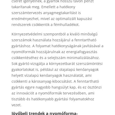
cserét igényelnek, a gyártók hosszú távon pénzt
takarítanak meg. Emellett a hatékony
szerszámtervezés anyagmegtakarítást is
eredményezhet, mivel az optimalizált kapuzási
rendszerek csökkentik a fémhulladékot.
Környezetvédelmi szempontból a kiváló minőségű
szerszámok használata hozzájárul a fenntartható
gyártáshoz. A folyamat hatékonyságának javításával a
nyomóformák hozzájárulnak az energiafogyasztás
csökkentéséhez és a selejtszám minimalizálásához.
Sok gyártó vizsgálja a környezetbarát szerszámöntési
gyakorlatokat is, például az olajalapú kenőanyagok
helyett vízalapú kenőanyagok használatát, ami
csökkenti a károsanyag-kibocsátást. A fenntartható
gyártás egyre nagyobb hangsúlyt kap, és ez ösztönzi
az innovációt a nyomóformák tervezésében, ami
tisztább és hatékonyabb gyártási folyamatokhoz
vezet.
Jövőbeli trendek a nyomóforma-