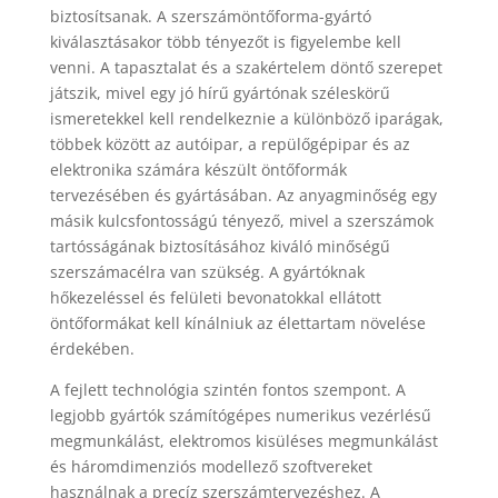
biztosítsanak. A szerszámöntőforma-gyártó
kiválasztásakor több tényezőt is figyelembe kell
venni. A tapasztalat és a szakértelem döntő szerepet
játszik, mivel egy jó hírű gyártónak széleskörű
ismeretekkel kell rendelkeznie a különböző iparágak,
többek között az autóipar, a repülőgépipar és az
elektronika számára készült öntőformák
tervezésében és gyártásában. Az anyagminőség egy
másik kulcsfontosságú tényező, mivel a szerszámok
tartósságának biztosításához kiváló minőségű
szerszámacélra van szükség. A gyártóknak
hőkezeléssel és felületi bevonatokkal ellátott
öntőformákat kell kínálniuk az élettartam növelése
érdekében.
A fejlett technológia szintén fontos szempont. A
legjobb gyártók számítógépes numerikus vezérlésű
megmunkálást, elektromos kisüléses megmunkálást
és háromdimenziós modellező szoftvereket
használnak a precíz szerszámtervezéshez. A