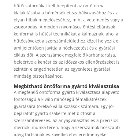
hűtőcsatornákat kell beépíteni az öntőforma
kialakításába a hőmérséklet szabályozásához és az
olyan hibák megelőzéséhez, mint a vetemedés vagy a
zsugorodás. A modern nyomásos öntési eljárások
konformális hűtési technikákat alkalmaznak, ahol a
hűtőcsöveket a szerszámfelülethez közel helyezik el,
ami jelentősen javítja a hőelvezetést és a gyártási
ciklusidőt. A szerszámok megfelelő karbantartása,
beleértve a kenést és az időszakos ellenőrzéseket is,
szintén elengedhetetlen az egyenletes gyártási
minőség biztosításához.
Megbízható öntőforma gyártó kiválasztása
A megfelelő öntőforma-gyártó kiválasztása alapvető
fontosságú a kiváló minőségű fémalkatrészek
gyártására törekvő vállalkozások számára. Egy jól
bejáratott gyártó szakértelmet biztosít a
szerszámtervezés, az anyagválasztás és a precíziós
mérnöki munka terén, hogy a szerszámok hosszabb
ideig tartsanak és következetes eredményeket