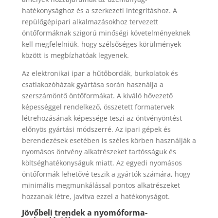
hatékonysághoz és a szerkezeti integritáshoz. A
repülőgépipari alkalmazásokhoz tervezett
öntőformáknak szigorú minőségi követelményeknek
kell megfelelniük, hogy szélsőséges körülmények
között is megbízhatóak legyenek.
Az elektronikai ipar a hűtőbordák, burkolatok és
csatlakozóházak gyártása során használja a
szerszámöntő öntőformákat. A kiváló hővezető
képességgel rendelkező, összetett formatervek
létrehozásának képessége teszi az öntvényöntést
előnyös gyártási módszerré. Az ipari gépek és
berendezések esetében is széles körben használják a
nyomásos öntvény alkatrészeket tartósságuk és
költséghatékonyságuk miatt. Az egyedi nyomásos
öntőformák lehetővé teszik a gyártók számára, hogy
minimális megmunkálással pontos alkatrészeket
hozzanak létre, javítva ezzel a hatékonyságot.
Jövőbeli trendek a nyomóforma-