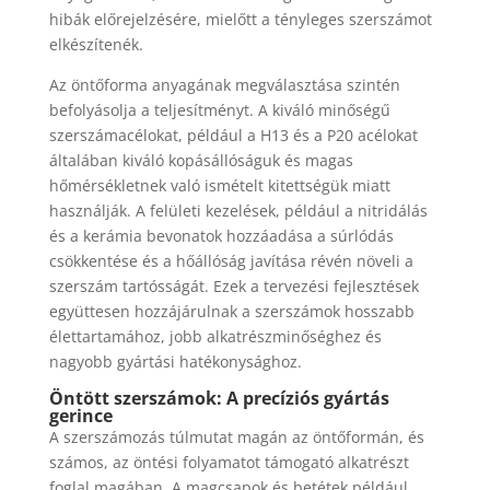
hibák előrejelzésére, mielőtt a tényleges szerszámot
elkészítenék.
Az öntőforma anyagának megválasztása szintén
befolyásolja a teljesítményt. A kiváló minőségű
szerszámacélokat, például a H13 és a P20 acélokat
általában kiváló kopásállóságuk és magas
hőmérsékletnek való ismételt kitettségük miatt
használják. A felületi kezelések, például a nitridálás
és a kerámia bevonatok hozzáadása a súrlódás
csökkentése és a hőállóság javítása révén növeli a
szerszám tartósságát. Ezek a tervezési fejlesztések
együttesen hozzájárulnak a szerszámok hosszabb
élettartamához, jobb alkatrészminőséghez és
nagyobb gyártási hatékonysághoz.
Öntött szerszámok: A precíziós gyártás
gerince
A szerszámozás túlmutat magán az öntőformán, és
számos, az öntési folyamatot támogató alkatrészt
foglal magában. A magcsapok és betétek például