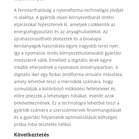
A fenntarthatóság a nyomóforma-technológia jövőjét
is alakítja. A gyártók olyan környezetbarát öntési
eljárásokat fejlesztenek ki, amelyek csökkentik az
energiafogyasztást és az anyaghulladékot. Az
újrahasznosítható ötvözetek és a bioalapú
kenőanyagok használata egyre nagyobb teret nyer,
így a nyomásos öntés környezettudatosabb gyártási
módszerré válik. Emellett a digitális ikrek egyre
inkább elterjednek a nyomásos öntvényiparban. A
digitális iker egy fizikai öntőforma virtuális másolata,
amely lehetővé teszi a mérnökök számára, hogy
szimulálják a különböző működési feltételeket és
előre jelezzék a lehetséges hibákat, mielőtt azok
bekövetkeznének. Ez a technológia lehetővé teszi a
gyártók számára a szerszámtervek finomhangolását
és a gyártási folyamatok optimalizálását költséges
próba-hiba tesztelés nélkül.
Következtetés