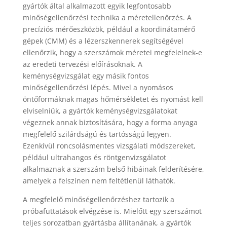
gyártók által alkalmazott egyik legfontosabb
minőségellenőrzési technika a méretellenőrzés. A
precíziós mérőeszközök, például a koordinátamérő
gépek (CMM) és a lézerszkennerek segítségével
ellenőrzik, hogy a szerszámok méretei megfelelnek-e
az eredeti tervezési előírásoknak. A
keménységvizsgálat egy másik fontos
minőségellenőrzési lépés. Mivel a nyomásos
öntőformáknak magas hőmérsékletet és nyomást kell
elviselniük, a gyártók keménységvizsgálatokat
végeznek annak biztosítására, hogy a forma anyaga
megfelelő szilárdságú és tartósságú legyen.
Ezenkívül roncsolásmentes vizsgálati módszereket,
például ultrahangos és röntgenvizsgálatot
alkalmaznak a szerszám belső hibáinak felderítésére,
amelyek a felszínen nem feltétlenül láthatók.
A megfelelő minőségellenőrzéshez tartozik a
próbafuttatások elvégzése is. Mielőtt egy szerszámot
teljes sorozatban gyártásba állítanának, a gyártók