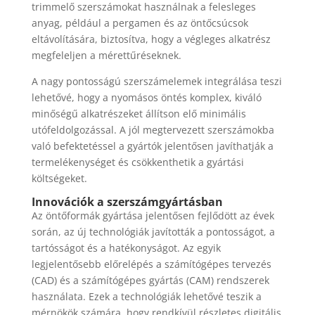
trimmelő szerszámokat használnak a felesleges
anyag, például a pergamen és az öntőcsúcsok
eltávolítására, biztosítva, hogy a végleges alkatrész
megfeleljen a mérettűréseknek.
A nagy pontosságú szerszámelemek integrálása teszi
lehetővé, hogy a nyomásos öntés komplex, kiváló
minőségű alkatrészeket állítson elő minimális
utófeldolgozással. A jól megtervezett szerszámokba
való befektetéssel a gyártók jelentősen javíthatják a
termelékenységet és csökkenthetik a gyártási
költségeket.
Innovációk a szerszámgyártásban
Az öntőformák gyártása jelentősen fejlődött az évek
során, az új technológiák javították a pontosságot, a
tartósságot és a hatékonyságot. Az egyik
legjelentősebb előrelépés a számítógépes tervezés
(CAD) és a számítógépes gyártás (CAM) rendszerek
használata. Ezek a technológiák lehetővé teszik a
mérnökök számára, hogy rendkívül részletes digitális