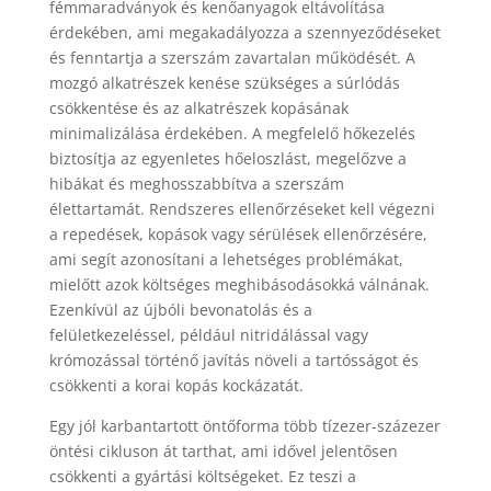
fémmaradványok és kenőanyagok eltávolítása
érdekében, ami megakadályozza a szennyeződéseket
és fenntartja a szerszám zavartalan működését. A
mozgó alkatrészek kenése szükséges a súrlódás
csökkentése és az alkatrészek kopásának
minimalizálása érdekében. A megfelelő hőkezelés
biztosítja az egyenletes hőeloszlást, megelőzve a
hibákat és meghosszabbítva a szerszám
élettartamát. Rendszeres ellenőrzéseket kell végezni
a repedések, kopások vagy sérülések ellenőrzésére,
ami segít azonosítani a lehetséges problémákat,
mielőtt azok költséges meghibásodásokká válnának.
Ezenkívül az újbóli bevonatolás és a
felületkezeléssel, például nitridálással vagy
krómozással történő javítás növeli a tartósságot és
csökkenti a korai kopás kockázatát.
Egy jól karbantartott öntőforma több tízezer-százezer
öntési cikluson át tarthat, ami idővel jelentősen
csökkenti a gyártási költségeket. Ez teszi a