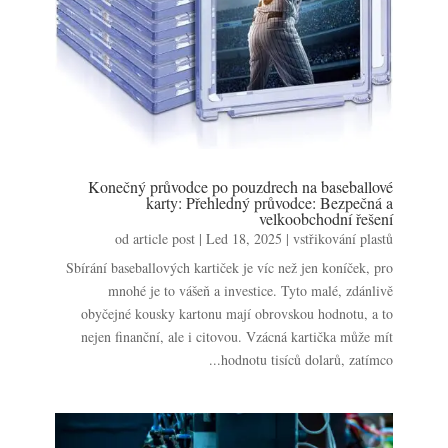
Konečný průvodce po pouzdrech na baseballové
karty: Přehledný průvodce: Bezpečná a
velkoobchodní řešení
od
article post
|
Led 18, 2025
|
vstřikování plastů
Sbírání baseballových kartiček je víc než jen koníček, pro
mnohé je to vášeň a investice. Tyto malé, zdánlivě
obyčejné kousky kartonu mají obrovskou hodnotu, a to
nejen finanční, ale i citovou. Vzácná kartička může mít
hodnotu tisíců dolarů, zatímco...