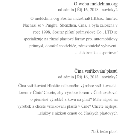
O webu moldchina.org
od
admin
|
Říj 16, 2018
|
novinky2
O moldchina.org Sositar industrial(HK)co., limited
Nachází se v Pinghu, Shenzhen, Čína, a byla založena v
roce 1998, Sositar plísní průmyslové Co., LTD se
specializuje na různé plastové formy pro. automobilový
průmysl, domácí spotřebiče, zdravotnické vybavení,
elektronika a sportovní...
Čína vstřikování plastů
od
admin
|
Říj 16, 2018
|
novinky2
Čína vstřikování Hledáte odborného výrobce vstřikovacích
forem v Číně? Chcete, aby výrobce forem v Číně uvažoval
o přeměně výrobků z kovu na plast? Máte nápad na
výrobek a chcete vstřikování plastů v Číně? Chcete nejlepší
služby s nízkou cenou od čínských plastových...
Jak teče plast?