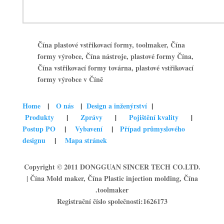
Čína plastové vstřikovací formy, toolmaker, Čína
formy výrobce, Čína nástroje, plastové formy Čína,
Čína vstřikovací formy továrna, plastové vstřikovací
formy výrobce v Číně
Home
|
O nás
|
Design a inženýrství
|
Produkty
|
Zprávy
|
Pojištění kvality
|
Postup PO
|
Vybavení
|
Případ průmyslového
designu
|
Mapa stránek
Copyright © 2011 DONGGUAN SINCER TECH CO.LTD.
| Čína Mold maker, Čína Plastic injection molding, Čína
toolmaker.
Registrační číslo společnosti:1626173