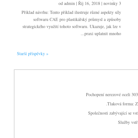
od
admin
|
Říj 16, 2018
|
novinky 3
Příklad návrhu: Tento příklad ilustruje různé aspekty síly
softwaru CAE pro plastikářský průmysl a způsoby
strategického využití tohoto softwaru. Ukazuje, jak lze v
praxi uplatnit mnoho...
« Starší příspěvky
Pochopení nerezové oceli 30
Tlaková forma: Zá
Společnosti zabývající se vs
Služby vst