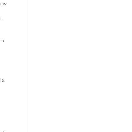
 mez
t,
nou
la,