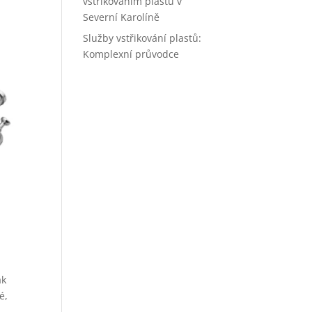
vstřikováním plastů v
Severní Karolíně
Služby vstřikování plastů:
Komplexní průvodce
ak
é,