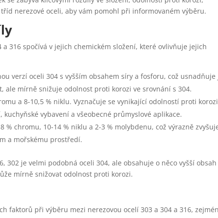
 tříd nerezové oceli, aby vám pomohl při informovaném výběru.
ly
a 316 spočívá v jejich chemickém složení, které ovlivňuje jejich
nou verzí oceli 304 s vyšším obsahem síry a fosforu, což usnadňuje j
, ale mírně snižuje odolnost proti korozi ve srovnání s 304.
mu a 8-10,5 % niklu. Vyznačuje se vynikající odolností proti korozi
ní, kuchyňské vybavení a všeobecné průmyslové aplikace.
18 % chromu, 10-14 % niklu a 2-3 % molybdenu, což výrazně zvyšuj
dům a mořskému prostředí.
6, 302 je velmi podobná oceli 304, ale obsahuje o něco vyšší obsah
může mírně snižovat odolnost proti korozi.
ších faktorů při výběru mezi nerezovou ocelí 303 a 304 a 316, zejmé