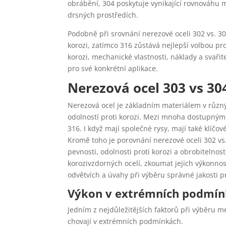
obrábění, 304 poskytuje vynikající rovnováhu me
drsných prostředích.
Podobně při srovnání nerezové oceli 302 vs. 304
korozi, zatímco 316 zůstává nejlepší volbou pro
korozi, mechanické vlastnosti, náklady a svaři
pro své konkrétní aplikace.
Nerezová ocel 303 vs 30
Nerezová ocel je základním materiálem v různý
odolností proti korozi. Mezi mnoha dostupnými 
316. I když mají společné rysy, mají také klíčov
Kromě toho je porovnání nerezové oceli 302 vs
pevnosti, odolnosti proti korozi a obrobitelno
korozivzdorných ocelí, zkoumat jejich výkonno
odvětvích a úvahy při výběru správné jakosti p
Výkon v extrémních podmí
Jedním z nejdůležitějších faktorů při výběru me
chovají v extrémních podmínkách.