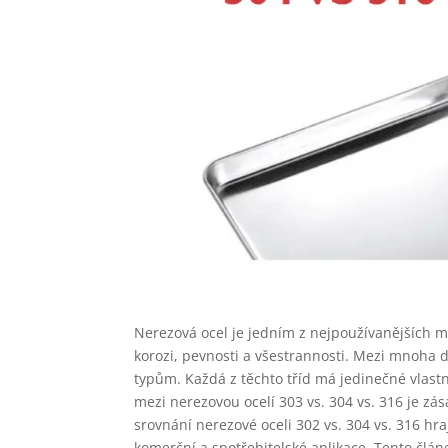
Nerezová ocel je jedním z nejpoužívanějších m
korozi, pevnosti a všestrannosti. Mezi mnoha d
typům. Každá z těchto tříd má jedinečné vlastn
mezi nerezovou ocelí 303 vs. 304 vs. 316 je zá
srovnání nerezové oceli 302 vs. 304 vs. 316 hr
komerční a spotřebitelské aplikace. Tento článe