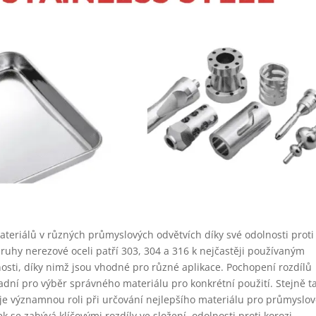
ateriálů v různých průmyslových odvětvích díky své odolnosti proti
ruhy nerezové oceli patří 303, 304 a 316 k nejčastěji používaným
osti, díky nimž jsou vhodné pro různé aplikace. Pochopení rozdílů
sadní pro výběr správného materiálu pro konkrétní použití. Stejně t
aje významnou roli při určování nejlepšího materiálu pro průmyslov
k se zabývá klíčovými rozdíly ve složení, odolnosti proti korozi,