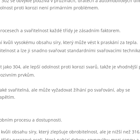
, 302 se obvykle používá v pružinách, drátech a automobilových díl
odolnost proti korozi není primárním problémem.
rocesech a svařitelnost každé třídy je zásadním faktorem.
í kvůli vysokému obsahu síry, který může vést k praskání za tepla.
ařitelnost a lze ji snadno svařovat standardními svařovacími technik
jako 304, ale lepší odolnost proti korozi svarů, takže je vhodnější 
orozivním prvkům.
také svařitelná, ale může vyžadovat žíhání po svařování, aby se
napětím.
ýrobním procesu a dostupnosti.
vůli obsahu síry, který zlepšuje obrobitelnost, ale je nižší než 316
á třída nerezové oceli, která nabízí dobrou rovnováhu mezi cenou a