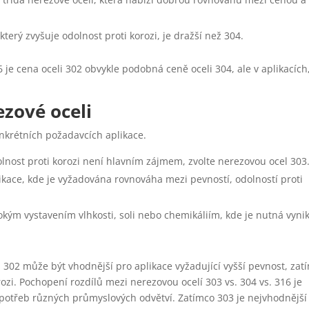
erý zvyšuje odolnost proti korozi, je dražší než 304.
6 je cena oceli 302 obvykle podobná ceně oceli 304, ale v aplikacích
ezové oceli
onkrétních požadavcích aplikace.
olnost proti korozi není hlavním zájmem, zvolte nerezovou ocel 303
ikace, kde je vyžadována rovnováha mezi pevností, odolností proti
okým vystavením vlhkosti, soli nebo chemikáliím, kde je nutná vynik
, 302 může být vhodnější pro aplikace vyžadující vyšší pevnost, zat
ozi.
Pochopení rozdílů mezi nerezovou ocelí 303 vs. 304 vs. 316 je
potřeb různých průmyslových odvětví. Zatímco 303 je nejvhodnější