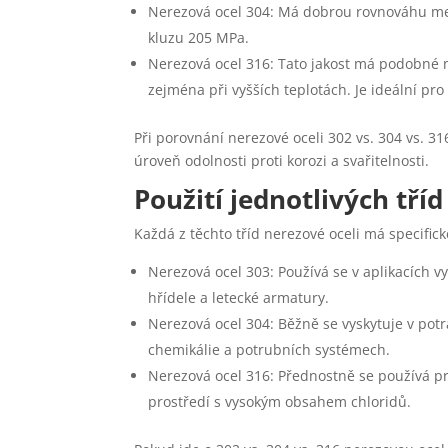
Nerezová ocel 304: Má dobrou rovnováhu mezi
kluzu 205 MPa.
Nerezová ocel 316: Tato jakost má podobné m
zejména při vyšších teplotách. Je ideální p
Při porovnání nerezové oceli 302 vs. 304 vs. 3
úroveň odolnosti proti korozi a svařitelnosti.
Použití jednotlivých tříd
Každá z těchto tříd nerezové oceli má specifické
Nerezová ocel 303: Používá se v aplikacích v
hřídele a letecké armatury.
Nerezová ocel 304: Běžně se vyskytuje v pot
chemikálie a potrubních systémech.
Nerezová ocel 316: Přednostně se používá pro
prostředí s vysokým obsahem chloridů.