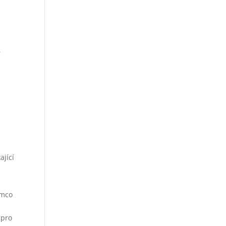
,
.
ající
ímco
 pro