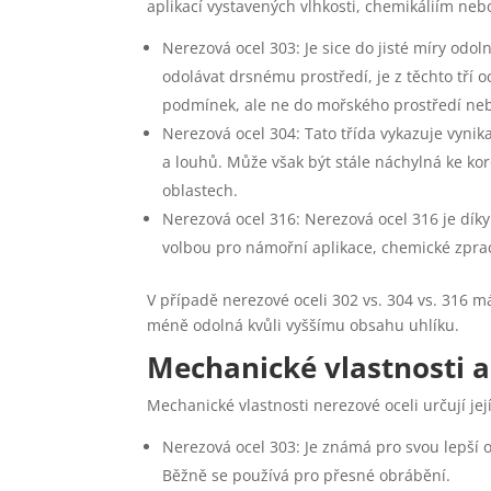
aplikací vystavených vlhkosti, chemikáliím ne
Nerezová ocel 303: Je sice do jisté míry odoln
odolávat drsnému prostředí, je z těchto tří
podmínek, ale ne do mořského prostředí neb
Nerezová ocel 304: Tato třída vykazuje vynika
a louhů. Může však být stále náchylná ke ko
oblastech.
Nerezová ocel 316: Nerezová ocel 316 je dík
volbou pro námořní aplikace, chemické zprac
V případě nerezové oceli 302 vs. 304 vs. 316 m
méně odolná kvůli vyššímu obsahu uhlíku.
Mechanické vlastnosti 
Mechanické vlastnosti nerezové oceli určují jej
Nerezová ocel 303: Je známá pro svou lepší o
Běžně se používá pro přesné obrábění.