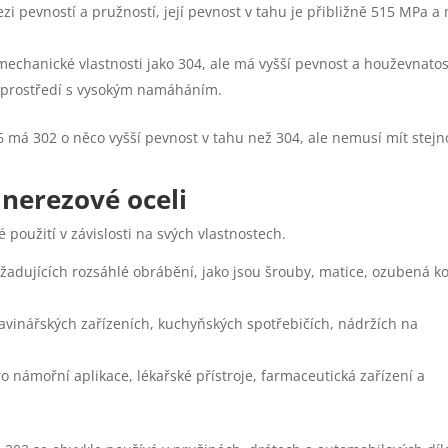
 pevností a pružností, její pevnost v tahu je přibližně 515 MPa a
echanické vlastnosti jako 304, ale má vyšší pevnost a houževnatos
ro prostředí s vysokým namáháním.
16 má 302 o něco vyšší pevnost v tahu než 304, ale nemusí mít stej
 nerezové oceli
 použití v závislosti na svých vlastnostech.
yžadujících rozsáhlé obrábění, jako jsou šrouby, matice, ozubená ko
ravinářských zařízeních, kuchyňských spotřebičích, nádržích na
 námořní aplikace, lékařské přístroje, farmaceutická zařízení a