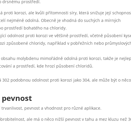
bo drsnému prostředí.
á proti korozi, ale kvůli přítomnosti síry, která snižuje její schopnos
 ocelí nejméně odolná. Obecně je vhodná do suchých a mírných
o prostředí bohatého na chloridy.
jící odolnost proti korozi ve většině prostředí, včetně působení kys
rozi způsobené chloridy, například v pobřežních nebo průmyslovýc
y obsahu molybdenu mimořádně odolná proti korozi, takže je nejlep
ování a prostředí, kde hrozí působení chloridů.
á 302 podobnou odolnost proti korozi jako 304, ale může být o něc
a pevnost
í trvanlivost, pevnost a vhodnost pro různé aplikace.
brobitelnost, ale má o něco nižší pevnost v tahu a mez kluzu než 3