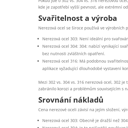
Pokud jde o 302 vs. 304 vs. 316 nerezovou ocel
kde je zapotřebí vyšší pevnost, ale extrémní 
Svařitelnost a výroba
Nerezová ocel se široce používá ve výrobních p
Nerezová ocel 303: Není ideální pro svařován
Nerezová ocel 304: 304: nabízí vynikající sv
bez nutnosti zvláštních opatření.
Nerezová ocel 316: Má podobnou svařitelnost 
aplikace vyžadující dlouhodobé vystavení k
Mezi 302 vs. 304 vs. 316 nerezová ocel, 302 je 
zabránilo korozi a problémům souvisejícím s 
Srovnání nákladů
Cena nerezové oceli závisí na jejím složení, v
Nerezová ocel 303: Obecně je dražší než 304 k
Nerezová ocel 304: Je to nejčastěji používan