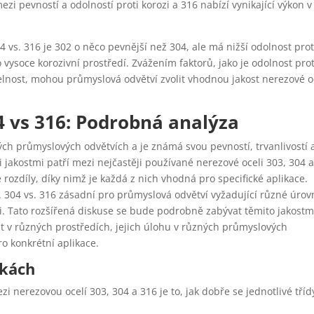
zi pevností a odolností proti korozi a 316 nabízí vynikající výkon v
 vs. 316 je 302 o něco pevnější než 304, ale má nižší odolnost prot
 vysoce korozivní prostředí. Zvážením faktorů, jako je odolnost prot
telnost, mohou průmyslová odvětví zvolit vhodnou jakost nerezové o
4 vs 316: Podrobná analýza
ch průmyslových odvětvích a je známá svou pevností, trvanlivostí 
jakostmi patří mezi nejčastěji používané nerezové oceli 303, 304 
é rozdíly, díky nimž je každá z nich vhodná pro specifické aplikace.
. 304 vs. 316 zásadní pro průmyslová odvětví vyžadující různé úrov
sti. Tato rozšířená diskuse se bude podrobně zabývat těmito jakostm
st v různých prostředích, jejich úlohu v různých průmyslových
ro konkrétní aplikace.
nkách
zi nerezovou ocelí 303, 304 a 316 je to, jak dobře se jednotlivé tříd