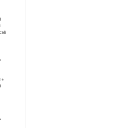
i
i
celi
a
a
ně
i
y