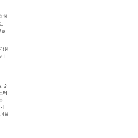
적합할
하는
성능
 강한
스테
틸 중
 스테
는
자세
살펴봅