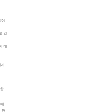
향상
고 있
에 대
되지
악한
 때
 환