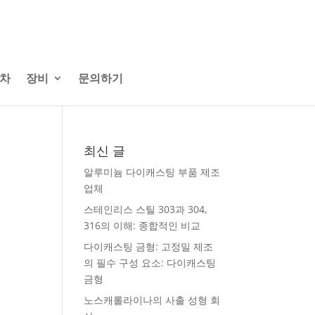
절차
장비
문의하기
최신 글
알루미늄 다이캐스팅 부품 제조
업체
스테인리스 스틸 303과 304,
316의 이해: 종합적인 비교
다이캐스팅 금형: 고정밀 제조
의 필수 구성 요소: 다이캐스팅
금형
노스캐롤라이나의 사출 성형 회