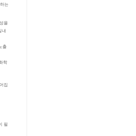
동하는
공성을
실내
 노출
 화학
떨어집
이 필