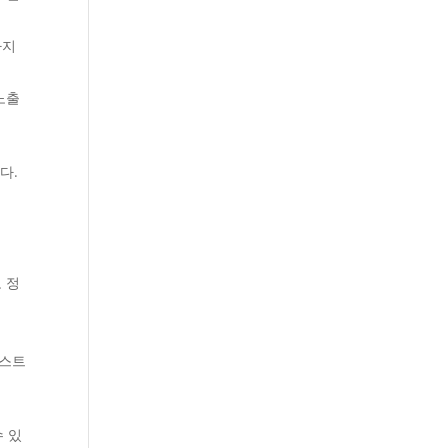
하지
노출
다.
 정
 스트
수 있