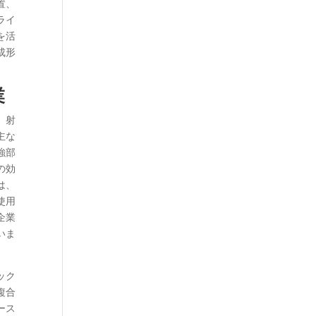
置、
ライ
を活
成形
業
、射
主な
強部
の効
は、
使用
企業
いま
ック
複合
ース