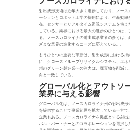
ノースカロライナにおけ
射出成形技術は近年大きく進歩しており、ノース
ーションとロボット工学の採用により、生産効率
在、センサーとリアルタイム監視システムを備え
している。業界における最大の進歩のひとつは、
る。ノースカロライナの射出成形業者の多くは、
ざまな業界の進化するニーズに応えている。.
もうひとつの重要な革新は、射出成形における持
に、クローズドループリサイクルシステム、エネ
州のグリーン製造業への注力は、廃棄物を削減し
向と一致している。.
グローバル化とアウトソ
業界に与える影響
グローバル化は、ノースカロライナ州の射出成形
を提供することで事業範囲を拡大している一方で
企業もある。ノースカロライナを拠点とする射出
バル・パートナーとのコラボレーションを選択し