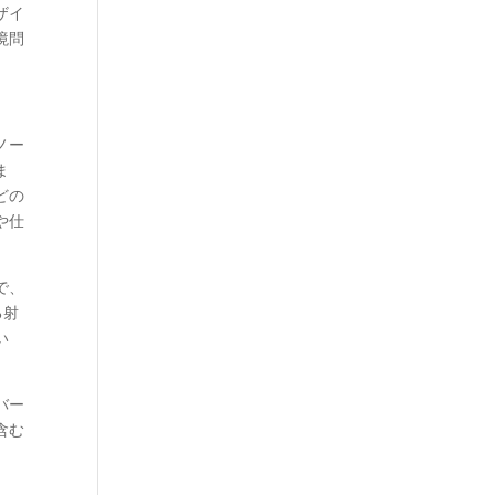
ザイ
境問
ノー
ま
どの
や仕
で、
る射
い
バー
含む