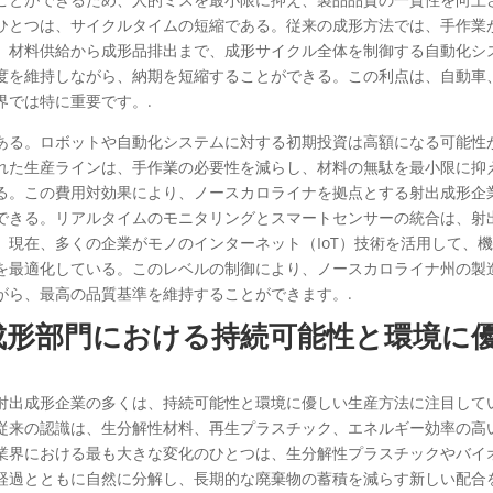
ひとつは、サイクルタイムの短縮である。従来の成形方法では、手作業
、材料供給から成形品排出まで、成形サイクル全体を制御する自動化シ
度を維持しながら、納期を短縮することができる。この利点は、自動車
界では特に重要です。.
ある。ロボットや自動化システムに対する初期投資は高額になる可能性
れた生産ラインは、手作業の必要性を減らし、材料の無駄を最小限に抑
る。この費用対効果により、ノースカロライナを拠点とする射出成形企
できる。リアルタイムのモニタリングとスマートセンサーの統合は、射
現在、多くの企業がモノのインターネット（IoT）技術を活用して、
を最適化している。このレベルの制御により、ノースカロライナ州の製
がら、最高の品質基準を維持することができます。.
成形部門における持続可能性と環境に
射出成形企業の多くは、持続可能性と環境に優しい生産方法に注目して
従来の認識は、生分解性材料、再生プラスチック、エネルギー効率の高
業界における最も大きな変化のひとつは、生分解性プラスチックやバイ
経過とともに自然に分解し、長期的な廃棄物の蓄積を減らす新しい配合