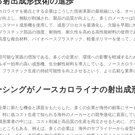
る射出成形技術の進歩
カロライナを拠点とする企業はこうした技術革新の最前線にいる。オー
が向上し、無駄が削減され、製品の品質が向上した。多くのメーカーは
たスマート成形機を使用して、成形プロセスを最適化し、欠陥を早期に
プラスチック部品の強度、耐熱性、耐久性を高める高性能材料の使用で
高度な複合材料、バイオベースプラスチック、軽量ポリマーを使って、
続可能な実践の増加である。多くの企業が、環境への影響を軽減するた
ルギー効率の高い成形機、生分解性材料を導入している。ノースカロラ
、プラスチック生産の持続可能性を向上させるという、より広範な業界
ーシングがノースカロライナの射出成
企業に新たな機会と課題をもたらした。多くの企業が海外の顧客にサー
、特に低コスト生産で知られる海外のメーカーとの競争激化に直面して
成形業者の中には、コスト削減と高品質の生産を両立させるために、グ
たところもある。例えば、多くの企業は、海外のサプライヤーから金型