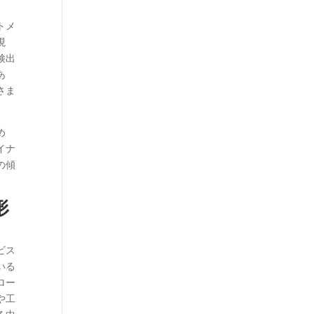
トメ
現
検出
あ
さま
め
イナ
の傾
形
ビス
いる
ロー
や工