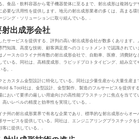
る。食品・飲料容器から電子機器筐体に至るまで、射出成形は複雑なデ
に必要な汎用性を提供します。地元の射出成形業者の多くは、高まる環
ージング・ソリューションに取り組んでいる。.
要射出成形会社
したサービスを提供する、評判の高い射出成形会社が数多くあります。
専門知識、高度な技術、顧客満足度へのコミットメントで認識されてい
はノースカロライナ州有数の射出成形会社で、自動車、医療、消費財な
している。同社は、高精度成形、ラピッドプロトタイピング、組み立て
る。.
クとカスタム金型設計に特化している。同社は少量生産から大量生産ま
Mold & Tool社は、金型設計、金型製作、製造のフルサービスを提供す
場において要求の厳しい用途向けの高性能プラスチックに焦点を当てて
、高いレベルの精度と効率性を実現している。.
イナ州の射出成形業界で有名な企業であり、標準的な射出成形からオー
形サービスを提供している。同社は、エンジニアリングプラスチックを
顧客に提供している。.