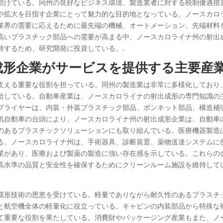
続けている。同州の良好なビジネス環境、製造業者に対する税制優遇措
や拡大を目指す企業にとって魅力的な目的地となっている。ノースカロ
業界の需要に応えるために最先端の機械、オートメーション、先端材料
高いプラスチック部品への需要が高まる中、ノースカロライナ州の射出
持するため、研究開発に投資している。.
成形企業がサービスを提供する主要産
支える重要な役割を担っている。同州の製造業は非常に多様化しており
給している。自動車産業は、ノースカロライナの射出成形の専門知識の
プライヤーは、内装・外装プラスチック部品、ボンネット部品、構造補
気自動車の台頭により、ノースカロライナ州の射出成形企業は、自動車
のあるプラスチックソリューションにも取り組んでいる。医療機器製造
る。ノースカロライナ州は、手術器具、診断装置、薬物送達システムに
業があり、医療および製薬の製造に強い存在感を示している。これらの
高水準の品質と安全性を確保するためにクリーンルーム施設を維持して
成形技術の恩恵を受けている。軽量でありながら耐久性のあるプラスチ
と航空機全体の軽量化に役立っている。キャビンの内装部品から特殊な
て重要な役割を果たしている。消費財やパッケージング産業もまた、ノ