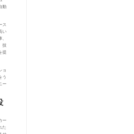
自動
ース
高い
車、
、技
を提
ショ
をう
ニー
役
カー
れた
させ