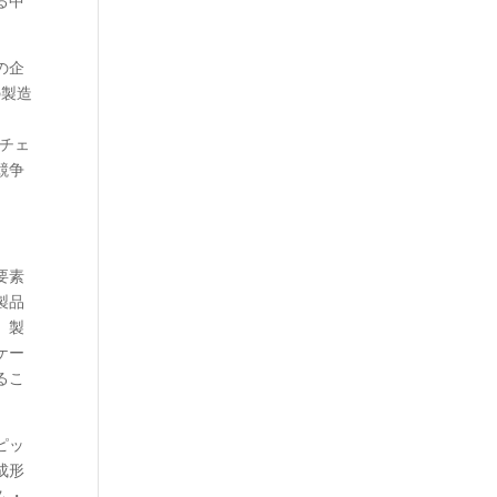
る中
の企
の製造
チェ
競争
要素
製品
。製
ケー
るこ
ピッ
成形
ム・