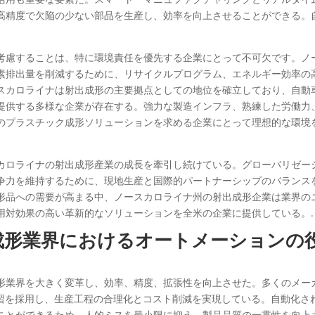
高精度で欠陥の少ない部品を生産し、効率を向上させることができる。
考慮することは、特に環境責任を優先する企業にとって不可欠です。ノ
素排出量を削減するために、リサイクルプログラム、エネルギー効率の
スカロライナは射出成形の主要拠点としての地位を確立しており、自動
提供する多様な企業が存在する。強力な製造インフラ、熟練した労働力
のプラスチック成形ソリューションを求める企業にとって理想的な環境
カロライナの射出成形産業の成長を牽引し続けている。グローバリゼー
争力を維持するために、現地生産と国際的パートナーシップのバランス
形品への需要が高まる中、ノースカロライナ州の射出成形企業は業界の
用対効果の高い革新的なソリューションを全米の企業に提供している。.
成形業界におけるオートメーションの
形業界を大きく変革し、効率、精度、拡張性を向上させた。多くのメー
学習を採用し、生産工程の合理化とコスト削減を実現している。自動化さ
ことができるため、人的ミスを最小限に抑え、製品品質の一貫性を向上