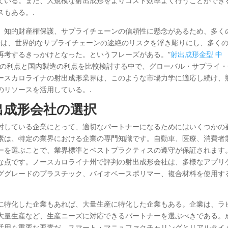
ている。また、大規模な射出成形をよりコスト効率よく行うことができ
スもある。.
、知的財産権保護、サプライチェーンの信頼性に懸念があるため、多く
大流行は、世界的なサプライチェーンの途絶のリスクを浮き彫りにし、多く
再考するきっかけとなった。というフレーズがある。“
射出成形金型 中
スの利点と国内製造の利点を比較検討する中で、グローバル・サプライ・
ースカロライナの射出成形業界は、このような市場力学に適応し続け、
のリソースを活用している。.
出成形会社の選択
討している企業にとって、適切なパートナーになるためにはいくつかの
素は、特定の業界における企業の専門知識です。自動車、医療、消費者
ーを選ぶことで、業界標準とベストプラクティスの遵守が保証されます
な点です。ノースカロライナ州で評判の射出成形会社は、多様なアプリ
ググレードのプラスチック、バイオベースポリマー、複合材料を使用す
に特化した企業もあれば、大量生産に特化した企業もある。企業は、ラ
大量生産など、生産ニーズに対応できるパートナーを選ぶべきである。
活用も重要な要素だ。スマート・マニュファクチャリングとリアルタイ