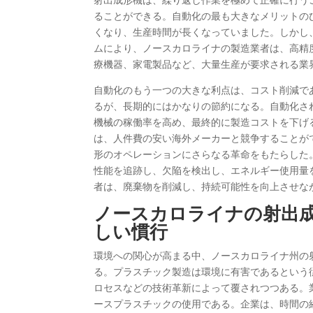
ることができる。自動化の最も大きなメリットの
くなり、生産時間が長くなっていました。しかし
ムにより、ノースカロライナの製造業者は、高精
療機器、家電製品など、大量生産が要求される業
自動化のもう一つの大きな利点は、コスト削減で
るが、長期的にはかなりの節約になる。自動化さ
機械の稼働率を高め、最終的に製造コストを下げ
は、人件費の安い海外メーカーと競争することが
形のオペレーションにさらなる革命をもたらした。
性能を追跡し、欠陥を検出し、エネルギー使用量
者は、廃棄物を削減し、持続可能性を向上させな
ノースカロライナの射出
しい慣行
環境への関心が高まる中、ノースカロライナ州の
る。プラスチック製造は環境に有害であるという
ロセスなどの技術革新によって覆されつつある。
ースプラスチックの使用である。企業は、時間の