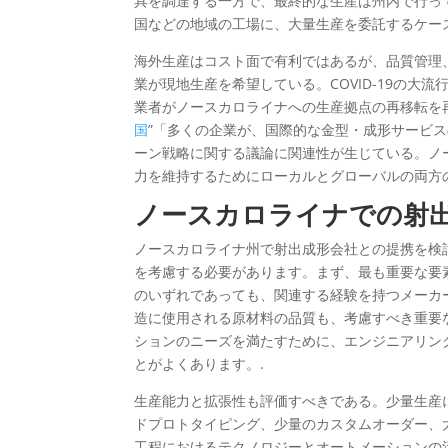
具を調達する一方で、最終的な生産は州内で行っ
国などの地域の工場に、大量生産を委託するケー
海外生産はコスト面で有利ではあるが、品質管理
業が現地生産を希望している。COVID-19の
業者がノースカロライナへの生産拠点の再移転を
国
”「多くの企業が、国際的な金型・成形サービ
ーン戦略に関する議論に関連性が生じている。ノ
力を維持するためにローカルとグローバルの両方
ノースカロライナでの射
ノースカロライナ州で射出成形会社との提携を検
を考慮する必要があります。まず、最も重要な要
のいずれであっても、関連する経験を持つメーカ
造に使用される原材料の品質も、考慮すべき重要
ションのニーズを満たすために、エンジニアリン
とがよくあります。.
生産能力と拡張性も評価すべきである。少量生産
ドプロトタイピング、少量のカスタムオーダー、
工程におけるテクノロジーとオートメーションの