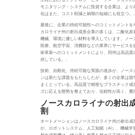
モニタリング・システムに投資する企業は、より
化はまた、コスト削減と納期の短縮にも役立つ。.
最後に、企業の持続可能性へのコミットメントを
カロライナ州の射出成形企業の多くは、二酸化炭
機械、環境に優しい材料を導入しています。ノー
医療、航空宇宙、消費財などの業界にサービスを
術革新へのコミットメントにより、同州は高品質
供している。.
技術、自動化、持続可能な実践の進歩が、ノース
ンは新たな課題をもたらしたが、多くの企業は競
まくとっている。高品質で精密なプラスチック成
ズに応える態勢を整えており、信頼性が高く、費
ノースカロライナの射出
割
オートメーションはノースカロライナ州の射出成
が、ロボットシステム、人工知能（AI）、機械
射出成形機は、繰り返し作業を極めて正確に行う