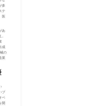
が多
ステ
、医
があ
え、
業
出成
機械の
造業
優
い
いプ
オベ
を開