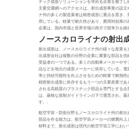
チック成形ソリューションを求める企業を魅了し
主要交通網へのアクセスは、射出成形事業の設立
ナ州の多くの製造業者は精密成形に重点を置き、
用している。軽量で耐久性があり、費用対効果の
企業は、国内市場と世界市場の両方で競争力を維
ノースカロライナの射出
射出成形は、ノースカロライナ州の様々な産業を
出成形会社は複数の分野の企業に重要な部品を供
受益者の一つである。多くの自動車メーカーやサ
品などを地元の成形メーカーに依存している。電
率と持続可能性を向上させるための軽量で耐熱性
精密射出成形に依存するもう一つの主要産業であ
される高精度のプラスチック部品を専門とする企
は、厳格な規制ガイドラインの下で運営され、最
す。.
航空宇宙・防衛分野もノースカロライナ州の射出
部品を作る能力は、航空宇宙メーカーの燃費向上
材料まで、射出成形は現代の航空宇宙工学におい