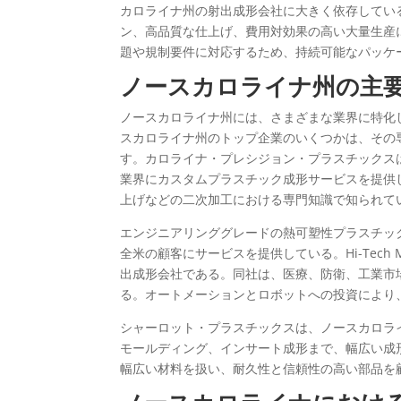
カロライナ州の射出成形会社に大きく依存してい
ン、高品質な仕上げ、費用対効果の高い大量生産
題や規制要件に対応するため、持続可能なパッケ
ノースカロライナ州の主
ノースカロライナ州には、さまざまな業界に特化
スカロライナ州のトップ企業のいくつかは、その
す。カロライナ・プレシジョン・プラスチックス
業界にカスタムプラスチック成形サービスを提供
上げなどの二次加工における専門知識で知られてい
エンジニアリンググレードの熱可塑性プラスチッ
全米の顧客にサービスを提供している。Hi-Tech 
出成形会社である。同社は、医療、防衛、工業市
る。オートメーションとロボットへの投資により
シャーロット・プラスチックスは、ノースカロラ
モールディング、インサート成形まで、幅広い成
幅広い材料を扱い、耐久性と信頼性の高い部品を