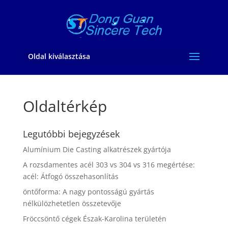
Oldal kiválasztása
Oldaltérkép
Legutóbbi bejegyzések
Alumínium Die Casting alkatrészek gyártója
A rozsdamentes acél 303 vs 304 vs 316 megértése:
acél: Átfogó összehasonlítás
öntőforma: A nagy pontosságú gyártás
nélkülözhetetlen összetevője
Fröccsöntő cégek Észak-Karolina területén