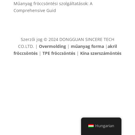
Műanyag fröccsöntési szolgáltatások: A
Comprehensive Guid
Szerzői jog © 2024 DONGGUAN SINCERE TECH
CO.LTD. |
Overmolding
|
műanyag forma
|
akril
fröccsöntés
|
TPE fröccsöntés
|
Kína szerszámöntés
Hungarian