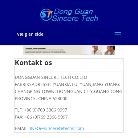
Vælg en side
Kontakt os
DONGGUAN SINCERE TECH CO.LTD
FABRIKSADRESSE: YUANXIA LU, YUANJIANG YUANG,
CHANGPING TOWN, DONNGUAN CITY,GUANGDONG
PROVINCE, CHINA 523000
TLF: +86 (0)769 3366 9997
FAX: +86 (0)769 3366 9997
EMAIL:
INFO@sinceretetechs.com