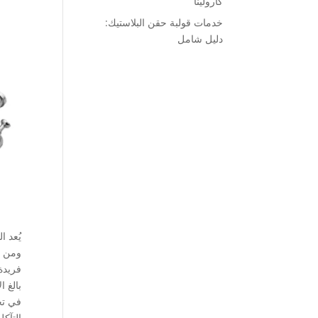
كارولينا
خدمات قولبة حقن البلاستيك:
دليل شامل
يُعد ا
في تح
التآك