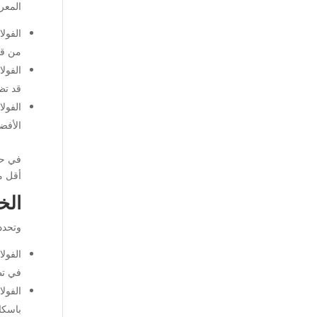
المعرض
من قد
قد تظ
الأفضل
أقل م
الخ
وتحدد 
في تطب
باسكا