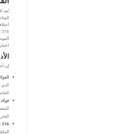
الفولاذ 
يُعد 
6
الموس
اختيار
الأد
إن أحد أهم 
الفولاذ
الذي 
الخاض
فولاذ 
المعت
البحري
316 فولاذ مقاوم للصدأ
الملح 