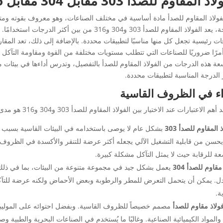
المقاوم للصدأ 303 مقابل 304 مقابل 316: تحليل متعمق
الفولاذ المقاوم للصدأ مادة أساسية في مختلف الصناعات، وهو معروف بقوته ومتا
المتاحة، يعد الفولاذ المقاوم للصدأ 303 و304 و316 من ب
31 أمرًا ضروريًا للصناعات التي تتطلب مستويات مختلفة من القوة ومقاومة التآ
عة هذه الدرجات من الفولاذ المقاوم للصدأ بالتفصيل، وتدرس أداءها في بيئات م
 الدرجة المناسبة لتطبيقات محددة.
اء في الظروف القاسية
الاعتبارات عند الاختيار بين الفولاذ المقاوم للصدأ 303 و304 و316 هو مدى جودة أداء كل درجة في الظروف القاسية.
 المقاوم للصدأ 303
بشكل عام لا يوصى باستخدامه في البيئات القاسية بسبب ا
يحسن من قابلية التشغيل الآلي يجعله أكثر عرضة للتنقر والأكسدة في الظروف ا
عة للرقابة حيث لا يمثل التآكل مشكلة كبيرة.
مقاوم للصدأ 304
يعمل بشكل جيد في مجموعة متنوعة من البيئات، بما في ذلك 
دل. يمكن أن يتحمل التعرض للمطر والرطوبة وبعض الأحماض ولكنه عرضة للتآكل ال
ة.
مصمم خصيصاً للظروف القاسية. وبفضل احتوائه على الموليبدين
والمواد الكيميائية الصناعية. وغالبًا ما يُستخدم في الصناعات البحرية والطبية 