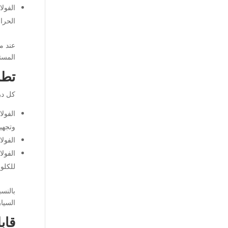
الحرار
المست
تطب
كل در
وتجهي
الفولاذ المقاوم للصدأ 304: يو
للكلور
السيا
قاب