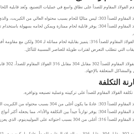
م الفولاذ المقاوم للصدأ على نطاق واسع في عمليات التصنيع، وتُعد قابلية اللحام
يس مثاليًا للحام بسبب محتواه العالي من الكبريت، والذي يمكن أن يؤدي إلى التشقق الساخن.
الفولاذ المقاوم للصدأ 304: يوفر قابلية لحام ممتازة ويمكن لحامه بسهولة
316 الفولاذ المقاوم للصدأ 316: يتميز بق
يقات التي تتطلب التعرض لفترات طويلة للعناصر المسببة للتآكل.
بين الفول
 والمشاكل المتعلقة بالإجهاد.
رنة التكلفة
تكلفة الفولاذ المقاوم للصدأ على تركيبته وعملية تصنيعه وتوافره.
عادةً ما يكون أغلى من 304 بسبب محتواه من الكبريت المعزز للماكينة ولكنه أقل من 316.
ر توازناً جيداً بين التكلفة والأداء، مما يجعله أكثر أنواع الفولاذ المقاوم للصدأ استخداماً.
31: أغلى من 304 بسبب احتوائه على الموليبدينوم، الذي يعزز مقاومة التآكل.