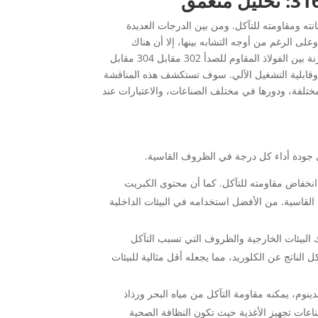
نته ومقاومته للتآكل. ومن بين الدرجات العديدة
ين أكثر الدرجات استخدامًا. وعلى الرغم من أوجه التشابه بينها، إلا أن هناك
اختلافات رئيسية تجعل كل منها مناسبًا لتطبيقات محددة. بالإضافة إلى ذلك، تعد المقارنة بين الفولاذ المقاوم للصدأ 302 مقابل 304 مقابل
كل وقابلية التشغيل الآلي. سوف تستكشف هذه المناقشة
ختلفة، ودورها في مختلف الصناعات، والاعتبارات عند
نخفاض مقاومته للتآكل. كما أن محتوى الكبريت
لقاسية. من الأفضل استخدامه في البيئات الداخلية
البيئات الخارجية والظروف التي تسبب التآكل
ناتج عن الكلوريد، مما يجعله أقل مثالية للبيئات
وم، يمكنه مقاومة التآكل من مياه البحر ورذاذ
وصناعات تجهيز الأغذية حيث تكون النظافة الصحية