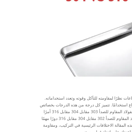
عات نظرًا لمقاومته للتآكل وقوته وتعدد استخداماته.
فولاذ المقاوم للصدأ، تُعد 303 و304 و316 من أكثر الأنواع استخدامًا. تتميز كل درجة من هذه الدرجات بخصائص
فريدة من نوعها، مما يجعلها مناسبة للاستخدامات المختلفة. يعد فهم الاختلافات بين الفولاذ المقاوم للصدأ 303 مقابل 304 مقابل 316 أمرًا
بالغ الأهمية لاختيار المادة المناسبة لاستخدام معين. وبالمثل، تلعب المقارنة بين الفولاذ المقاوم للصدأ 302 مقابل 304 مقابل 316 دورًا مهمًا
 المقالة الاختلافات الرئيسية في التركيب، ومقاومة
اعدتك على اتخاذ قرار مستنير.