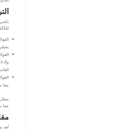
الت
للتآكل
يحسّن 
العامة
مما ي
مما يع
مقا