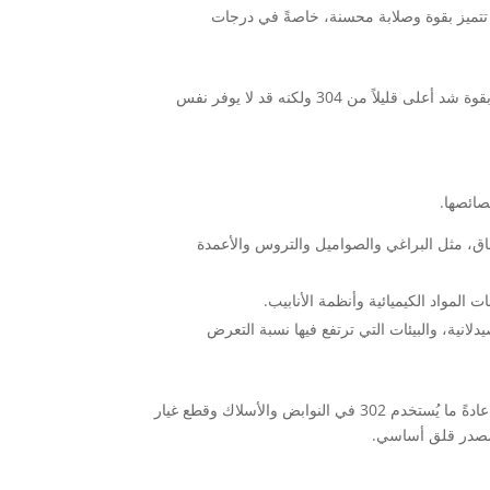
للصدأ 316: تقدم هذه الدرجة خصائص ميكانيكية مماثلة ل 304 ولكنها تتميز بقوة وصلابة محسنة، خاصةً في درجات
عند مقارنة 302 مقابل 304 مقابل 316 من الفولاذ المقاوم للصدأ، نجد أن 302 يتمتع بقوة شد أعلى قليلاً من 304 ولكنه قد لا يوفر نفس
صائصها.
ي واسع النطاق، مثل البراغي والصواميل والتروس والأعمدة
معدات الصيدلانية، والبيئات التي ترتفع فيها نسبة التعرض
بالنسبة إلى الفولاذ المقاوم للصدأ 302 مقابل 304 مقابل 316 الفولاذ المقاوم للصدأ، عادةً ما يُستخدم 302 في النوابض والأسلاك وقطع غيار
 مصدر قلق أساسي.