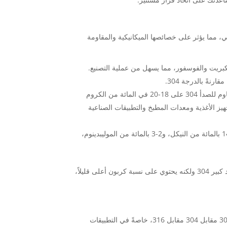
اوم للصدأ 303 و304 و316 في تركيبها الكيميائي، مما يؤثر على خصائصها الميكانيكية والمقاومة
 هو نسخة معدلة من 304 بمحتوى أعلى من الكبريت والفوسفور، مما يسهل من عملية التصنيع.
نةً بالدرجة 304.
الفولاذ المقاوم للصدأ 304: الفولاذ المقاوم للصدأ الأكثر استخدامًا، يحتوي الفولاذ المقاوم للصدأ 304 على 18-20 في المائة من الكروم
 لتجهيز الأغذية ومعدات المطبخ والتطبيقات الصناعية
الفولاذ المقاوم للصدأ 316: تحتوي هذه الدرجة على 16-18 بالمائة من الكروم، و10-14 بالمائة من النيكل، و2-3 بالمائة من الموليبدينوم،
بمقارنة 302 مقابل 304 مقابل 316 من الفولاذ المقاوم للصدأ، فإن 302 يشبه إلى حد كبير 304 ولكنه يحتوي على نسبة كربون أعلى قليلاً،
تُعد مقاومة التآكل أحد أهم العوامل الحاسمة عند الاختيار بين الفولاذ المقاوم للصدأ 303 مقابل 304 مقابل 316، خاصةً في التطبيقات