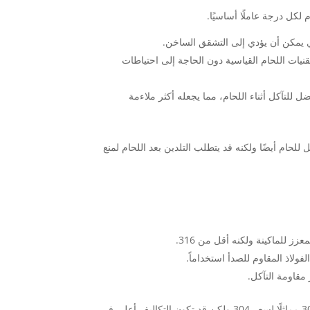
 لكل درجة عاملًا أساسيًا.
 باستخدام تقنيات اللحام القياسية دون الحاجة إلى احتياطات
ابلية لحام مماثلة لـ 304 ولكن مع مقاومة أفضل للتآكل أثناء اللحام، مما يجعله أكثر ملاءمة
اذ المقاوم للصدأ 302 مقابل 304 مقابل 316 الفولاذ المقاوم للصدأ، 302 قابل للحام أيضًا ولكنه قد يتطلب التلدين بعد اللحام لمنع
بمقارنة 302 مقابل 304 مقابل 316 من الفولاذ المقاوم للصدأ، عادةً ما يكون سعر 302 مماثلًا لسعر 304 ولكن قد تكون التكاليف أعلى في