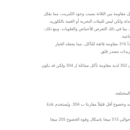
 إلا أنه الأقل مقاومة بين الثلاثة بسبب وجود الكبريت، مما يقلل
ولكن ليس للبيئات البحرية أو الغنية بالكلوريد.
معظم البيئات، بما في ذلك التعرض للأحماض والقلويات. ومع ذلك،
اعية.
الفولاذ المقاوم للصدأ 316: نظرًا لاحتوائه على الموليبدينوم، يوفر الفولاذ المقاوم للصدأ 316 مقاومة فائقة للتآكل، مما يجعله الخيار
لوريدات مصدر قلق.
في حالة الفولاذ المقاوم للصدأ 302 مقابل 304 مقابل 316 الفولاذ المقاوم للصدأ، فإن 302 لديه مقاومة تآكل مماثلة ل 304 ولكن قد يكون
لمختلفة.
الفولاذ المقاوم للصدأ 303: يُعرف بقابليته المحسّنة للتشغيل الآلي ولكنه يتميز بقوة شد وخضوع أقل قليلاً مقارنةً ب 304. ويُستخدم عادةً
الفولاذ المقاوم للصدأ 304: يتميز بتوازن جيد بين القوة والمرونة، حيث تبلغ قوة الشد حوالي 515 ميجا باسكال وقوة الخضوع 205 ميجا