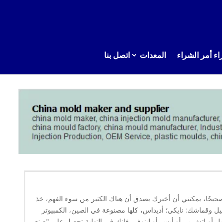
اء أمر الشراء
المعدات
اتصل بنا
يحًا، يمكنني أن أخبرك بصدق أن هناك الكثير من سوء الفهم، خذ
N كلها مصنوعة في الصين، حذائك الجميل وقماشك: نايكي؛ أديداس، كلها مصنوعة في الصين، الكمبيوتر
أو إتش بي أو أيسر أو لينوفر، فإنك في النهاية تحصل على "صنع