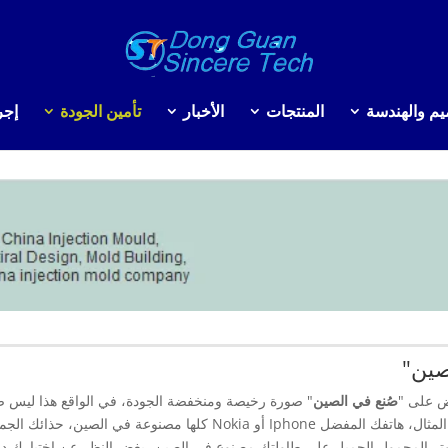
يم والهندسة
المنتجات
الأخبار
تأمين الجودة
إجر
صين"
عض على "
صُنع في الصين
" صورة رخيصة ومنخفضة الجودة، في الواقع هذا ليس صح
شيئًا ما على سبيل المثال، هاتفك المفضل Iphone أو okia
تر المحمول الجميل على طاولتك مصنوع في الصين، بغض النظر عن اختيارك ديل 