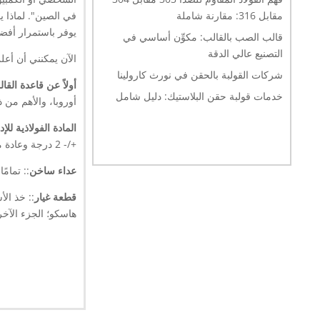
مقابل 316: مقارنة شاملة
في الصين". لماذا ي
يوفر باستمرار أفضل قطع OEM بسعر أقل، وهذا هو السبب الرئيسي أيضًا في نجاح هذه العلامات 
قالب الصب بالقالب: مكوِّن أساسي في
التصنيع عالي الدقة
الآن يمكنني أن أع
شركات القولبة بالحقن في نورث كارولينا
أولاً عن قاعدة القا
خدمات قولبة حقن البلاستيك: دليل شامل
أوروبا، والأهم من 
المادة الفولاذية للإ
+/- 2 درجة وعادة ما تضمن هذه المادة التسلسلية وصول عمر القالب إلى 1000000 طلقة.
عداء ساخن
:: تمامً
قطعة غيار
هاسكو؛ الجزء الآخر 