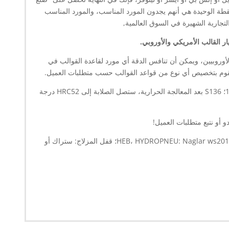
لنقطة الوحيدة هي أنهم يجدون المورد المناسب، والمورد المناسب
يار القالب الأمريكي والأوروبي.
من LKM، وهذا منتج خاص للعملاء الأوروبيين، ويمكن أن تنافس الدقة أي مورد لقاعدة القوالب في
نا نقوم بتخصيص أي نوع من قواعد القوالب حسب متطلبات العميل.
:: كانت المواد العادية التي نستخدمها هي 1.2767؛ 1.2344؛ 1.2083؛ 1.2343؛ S136 بعد المعالجة الحرارية، ستصل الصلابة إلى HRC52 درجة
و أو نتبع متطلبات العميل!
:: خذ الأسطوانة الهيدروليكية على سبيل المثال، نحن نستخدم دائمًا مفتاح الأمان HEB، HYDROPNEU: Naglar ws201.Balluf؛ قفل المزلاج: ستراك أو