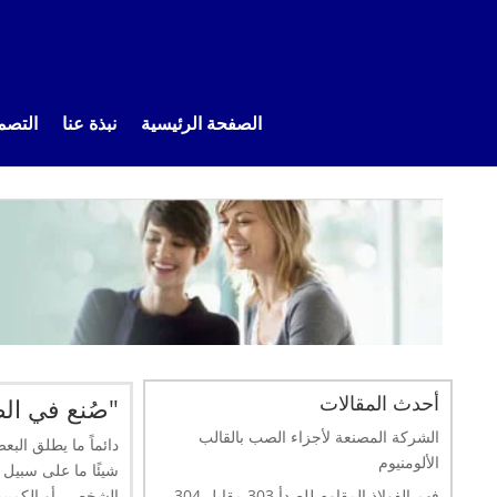
الصفحة الرئيسية
نبذة عنا
التصم
أحدث المقالات
"صُنع في ال
الشركة المصنعة لأجزاء الصب بالقالب
دائماً ما يطلق الب
الألومنيوم
فهم الفولاذ المقاوم للصدأ 303 مقابل 304
الشخصي أو الكمبيو