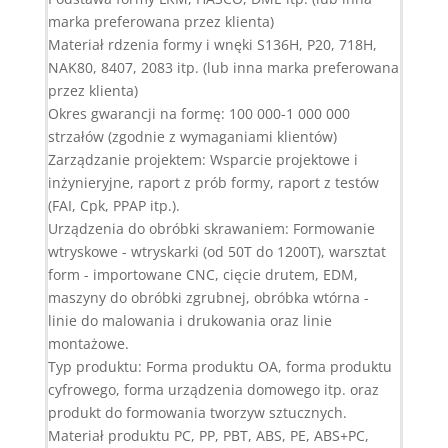
marka preferowana przez klienta)
Materiał rdzenia formy i wnęki S136H, P20, 718H,
NAK80, 8407, 2083 itp. (lub inna marka preferowana
przez klienta)
Okres gwarancji na formę: 100 000-1 000 000
strzałów (zgodnie z wymaganiami klientów)
Zarządzanie projektem: Wsparcie projektowe i
inżynieryjne, raport z prób formy, raport z testów
(FAI, Cpk, PPAP itp.).
Urządzenia do obróbki skrawaniem: Formowanie
wtryskowe - wtryskarki (od 50T do 1200T), warsztat
form - importowane CNC, cięcie drutem, EDM,
maszyny do obróbki zgrubnej, obróbka wtórna -
linie do malowania i drukowania oraz linie
montażowe.
Typ produktu: Forma produktu OA, forma produktu
cyfrowego, forma urządzenia domowego itp. oraz
produkt do formowania tworzyw sztucznych.
Materiał produktu PC, PP, PBT, ABS, PE, ABS+PC,