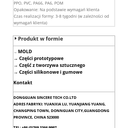
PPO, PVC, PA66, PA6, POM
Opakowanie: Na podstawie wymagań klienta
Czas realizacji formy: 3-8 tygodni (w zależności od
wymagań klienta)
Produkt w formie
MOLD
→
→
Części prototypowe
→
Część z tworzywa sztucznego
→
Części silikonowe i gumowe
Kontakt
DONGGUAN SINCERE TECH CO.LTD
ADRES FABRYKI: YUANXIA LU, YUANJIANG YUANG,
CHANGPING TOWN, DONNGUAN CITY,GUANGDONG
PROVINCE, CHINA 523000
TEL: +86 (0)769 3366 9997