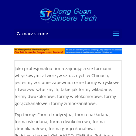
Zaznacz stronę
Jako profesjonalna firma zajmująca się formami
wtryskowymi z tworzyw sztucznych w Chinach,
jesteśmy w stanie zapewnić różne formy wtryskowe
z tworzyw sztucznych, takie jak formy wkładane,
formy dwukolorowe, formy wielokomorowe, formy
gorącokanałowe i formy zimnokanałowe.
Typ formy: Forma tradycyjna, forma nakładana,
forma wkładana, forma dwukolorowa, forma
zimnokanałowa, forma gorącokanałowa.
Podstawa formy LKM, HASCO, DME itp. (lub inna