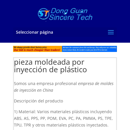
Seleccionar página
pieza moldeada por
inyección de plástico
Somos una empresa profesional
empresa de moldes
de inyección en China
Descripción del producto
1) Material: Varios materiales plásticos incluyendo
ABS, AS, PPS, PP, POM, EVA, PC, PA, PMMA, PS, TPE,
TPU, TPR y otros materiales plásticos inyectados.