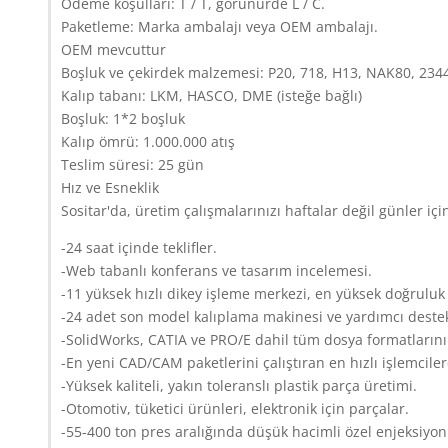
Ödeme koşulları: T / T, görünürde L / C.
Paketleme: Marka ambalajı veya OEM ambalajı.
OEM mevcuttur
Boşluk ve çekirdek malzemesi: P20, 718, H13, NAK80, 2344,
Kalıp tabanı: LKM, HASCO, DME (isteğe bağlı)
Boşluk: 1*2 boşluk
Kalıp ömrü: 1.000.000 atış
Teslim süresi: 25 gün
Hız ve Esneklik
Sositar'da, üretim çalışmalarınızı haftalar değil günler iç
-24 saat içinde teklifler.
-Web tabanlı konferans ve tasarım incelemesi.
-11 yüksek hızlı dikey işleme merkezi, en yüksek doğruluk d
-24 adet son model kalıplama makinesi ve yardımcı deste
-SolidWorks, CATIA ve PRO/E dahil tüm dosya formatlarını
-En yeni CAD/CAM paketlerini çalıştıran en hızlı işlemciler
-Yüksek kaliteli, yakın toleranslı plastik parça üretimi.
-Otomotiv, tüketici ürünleri, elektronik için parçalar.
-55-400 ton pres aralığında düşük hacimli özel enjeksiyon