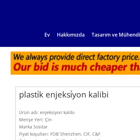
Ev
Hakkımızda
Tasarım ve Mühendi
plasti̇k enjeksi̇yon kalibi
Ürün adı: enjeksiyon kalıbı
Menşe Yeri: Çin
Marka Sositar
Fiyat koşulları: FOB Shenzhen, CIF, C&F