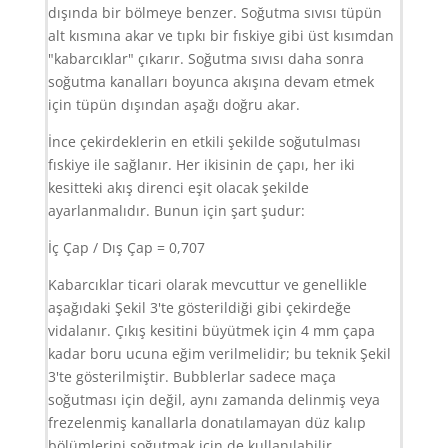
dışında bir bölmeye benzer. Soğutma sıvısı tüpün
alt kısmına akar ve tıpkı bir fıskiye gibi üst kısımdan
"kabarcıklar" çıkarır. Soğutma sıvısı daha sonra
soğutma kanalları boyunca akışına devam etmek
için tüpün dışından aşağı doğru akar.
İnce çekirdeklerin en etkili şekilde soğutulması
fıskiye ile sağlanır. Her ikisinin de çapı, her iki
kesitteki akış direnci eşit olacak şekilde
ayarlanmalıdır. Bunun için şart şudur:
İç Çap / Dış Çap = 0,707
Kabarcıklar ticari olarak mevcuttur ve genellikle
aşağıdaki Şekil 3'te gösterildiği gibi çekirdeğe
vidalanır. Çıkış kesitini büyütmek için 4 mm çapa
kadar boru ucuna eğim verilmelidir; bu teknik Şekil
3'te gösterilmiştir. Bubblerlar sadece maça
soğutması için değil, aynı zamanda delinmiş veya
frezelenmiş kanallarla donatılamayan düz kalıp
bölümlerini soğutmak için de kullanılabilir.