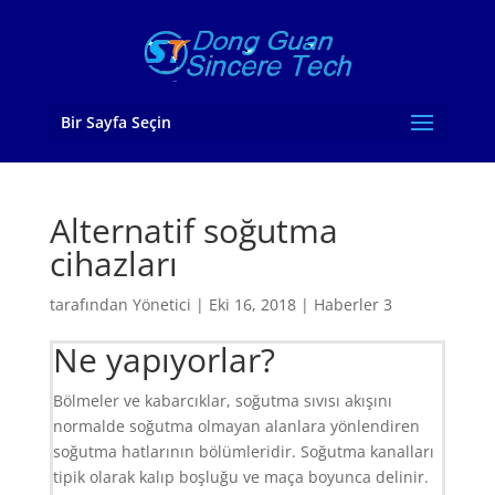
Bir Sayfa Seçin
Alternatif soğutma
cihazları
tarafından
Yönetici
|
Eki 16, 2018
|
Haberler 3
Ne yapıyorlar?
Bölmeler ve kabarcıklar, soğutma sıvısı akışını
normalde soğutma olmayan alanlara yönlendiren
soğutma hatlarının bölümleridir. Soğutma kanalları
tipik olarak kalıp boşluğu ve maça boyunca delinir.