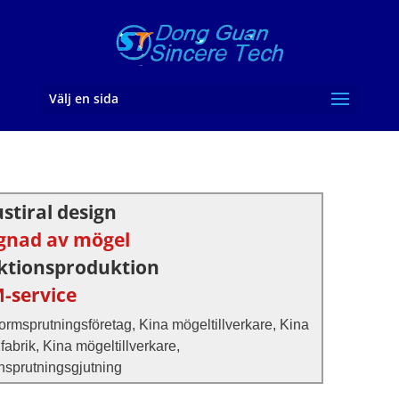
Välj en sida
stiral design
gnad av mögel
ektionsproduktion
-service
ormsprutningsföretag, Kina mögeltillverkare, Kina
abrik, Kina mögeltillverkare,
nsprutningsgjutning