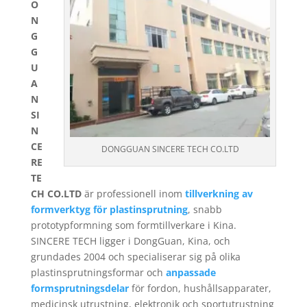
O
N
G
G
U
A
N
SI
N
CE
DONGGUAN SINCERE TECH CO.LTD
RE
TE
CH CO.LTD
är professionell inom
tillverkning av
formverktyg för plastinsprutning
, snabb
prototypformning som formtillverkare i Kina.
SINCERE TECH ligger i DongGuan, Kina, och
grundades 2004 och specialiserar sig på olika
plastinsprutningsformar och
anpassade
formsprutningsdelar
för fordon, hushållsapparater,
medicinsk utrustning, elektronik och sportutrustning