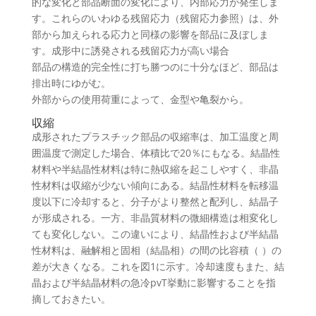
的な変化と部品断面の変化により、内部応力が発生しま
す。これらのいわゆる残留応力（残留応力参照）は、外
部から加えられる応力と同様の影響を部品に及ぼしま
す。成形中に誘発される残留応力が高い場合
部品の構造的完全性に打ち勝つのに十分なほど、部品は
排出時にゆがむ。
外部からの使用荷重によって、金型や亀裂から。
収縮
成形されたプラスチック部品の収縮率は、加工温度と周
囲温度で測定した場合、体積比で20％にもなる。結晶性
材料や半結晶性材料は特に熱収縮を起こしやすく、非晶
性材料は収縮が少ない傾向にある。結晶性材料を転移温
度以下に冷却すると、分子がより整然と配列し、結晶子
が形成される。一方、非晶質材料の微細構造は相変化し
ても変化しない。この違いにより、結晶性および半結晶
性材料は、融解相と固相（結晶相）の間の比容積（ ）の
差が大きくなる。これを図1に示す。冷却速度もまた、結
晶および半結晶材料の急冷pvT挙動に影響することを指
摘しておきたい。