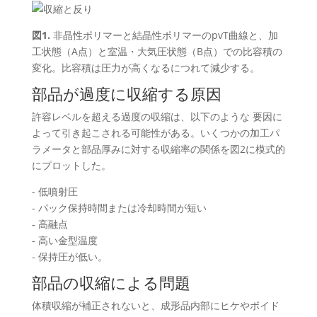
図1.
非晶性ポリマーと結晶性ポリマーのpvT曲線と、加
工状態（A点）と室温・大気圧状態（B点）での比容積の
変化。比容積は圧力が高くなるにつれて減少する。
部品が過度に収縮する原因
許容レベルを超える過度の収縮は、以下のような 要因に
よって引き起こされる可能性がある。いくつかの加工パ
ラメータと部品厚みに対する収縮率の関係を図2に模式的
にプロットした。
- 低噴射圧
- パック保持時間または冷却時間が短い
- 高融点
- 高い金型温度
- 保持圧が低い。
部品の収縮による問題
体積収縮が補正されないと、成形品内部にヒケやボイド