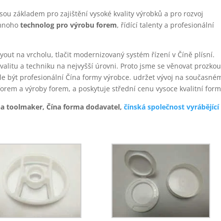
sou základem pro zajištění vysoké kvality výrobků a pro rozvoj
 mnoho
technolog pro výrobu forem
, řídící talenty a profesionální
out na vrcholu, tlačit modernizovaný systém řízení v Číně plísní.
kvalitu a techniku na nejvyšší úrovni. Proto jsme se věnovat prozko
ále být profesionální Čína formy výrobce. udržet vývoj na současné
forem a výroby forem, a poskytuje střední cenu vysoce kvalitní form
na toolmaker, Čína forma dodavatel,
čínská společnost vyrábějící