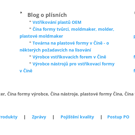
Blog o plísních
"
Vstřikování plastů OEM
"
Čína formy tvůrci, moldmaker, molder,
plastové moldmaker
"
Továrna na plastové formy v Číně - o
některých požadavcích na lisování
"
Výrobce vstřikovacích forem v Číně
"
Výrobce nástrojů pro vstřikovací formy
v Číně
er, Čína formy výrobce, Čína nástroje, plastové formy Čína, Čína
Produkty
|
Zprávy
|
Pojištění kvality
|
Postup PO