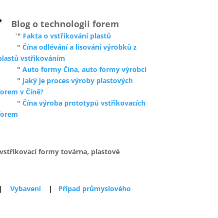
Blog o technologii forem
`"
Fakta o vstřikování plastů
"
Čína odlévání a lisování výrobků z
plastů vstřikováním
"
Auto formy Čína, auto formy výrobci
"
Jaký je proces výroby plastových
forem v Číně?
"
Čína výroba prototypů vstřikovacích
forem
 vstřikovací formy továrna, plastové
|
Vybavení
|
Případ průmyslového