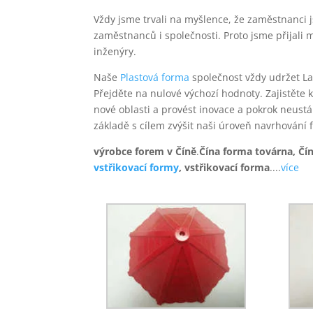
Vždy jsme trvali na myšlence, že zaměstnanci j
zaměstnanců i společnosti. Proto jsme přijali
inženýry.
Naše
Plastová forma
společnost vždy udržet Lay
Přejděte na nulové výchozí hodnoty. Zajistěte 
nové oblasti a provést inovace a pokrok neust
základě s cílem zvýšit naši úroveň navrhování 
výrobce forem v Číně
.
Čína forma továrna, Čí
vstřikovací formy
, vstřikovací forma
....
více