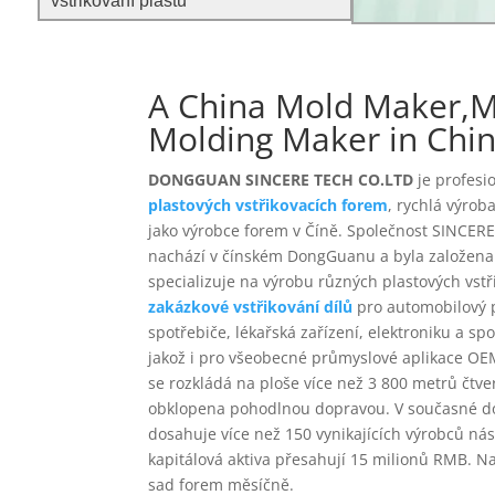
vstřikování plastů
A China Mold Maker,Mo
Molding Maker in Chi
DONGGUAN SINCERE TECH CO.LTD
je profesi
plastových vstřikovacích forem
, rychlá výrob
jako výrobce forem v Číně. Společnost SINCERE
nachází v čínském DongGuanu a byla založena 
specializuje na výrobu různých plastových vstř
zakázkové vstřikování dílů
pro automobilový 
spotřebiče, lékařská zařízení, elektroniku a sp
jakož i pro všeobecné průmyslové aplikace OE
se rozkládá na ploše více než 3 800 metrů čtve
obklopena pohodlnou dopravou. V současné d
dosahuje více než 150 vynikajících výrobců nás
kapitálová aktiva přesahují 15 milionů RMB. Na
sad forem měsíčně.