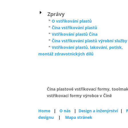
Zprávy
"
O vstřikování plastů
"
Čína vstřikování plastů
"
Vstřikování plastů Čína
"
Čína vstřikování plastů výrobní služby
"
Vstřikování plastů, lakování, potisk,
montáž zdravotnických dílů
Čína plastové vstřikovací formy, toolmak
vstřikovací formy výrobce v Číně
Home
|
O nás
|
Design a inženýrství
|
designu
|
Mapa stránek