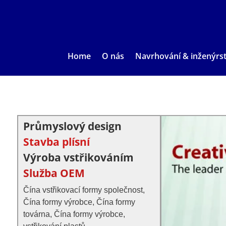
Home
O nás
Navrhování & inženýrst
Průmyslový design
Stavba plísní
Výroba vstřikováním
Služba OEM
Čína vstřikovací formy společnost,
Čína formy výrobce, Čína formy
továrna, Čína formy výrobce,