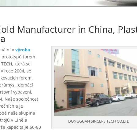
ld Manufacturer in China, Plast
na
onální v
výroba
a prototypů forem
 TECH, která se
v roce 2004, se
ikovacích forem.
průmysl, domácí
ortovní vybavení,
M. Naše společnost
rečních a je
obě naše skupina
trojů v Číně a
DONGGUAN SINCERE TECH CO.LTD
še kapacita je 60-80