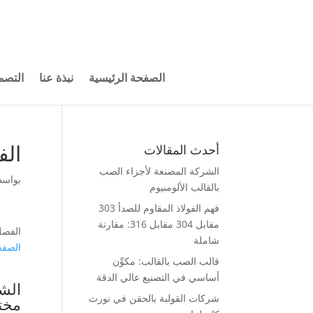
الصفحة الرئيسية
نبذة عنا
التصم
الفصل 25-3، الإج
أحدث المقالات
الشركة المصنعة لأجزاء الصب
بواس
بالقالب الألومنيوم
فهم الفولاذ المقاوم للصدأ 303
مقابل 304 مقابل 316: مقارنة
الفصل 25-3، الإجهاد المتبقي، قالب
شاملة
الصفح
قالب الصب بالقالب: مكوِّن
أساسي في التصنيع عالي الدقة
شركات القولبة بالحقن في نورث
مخت