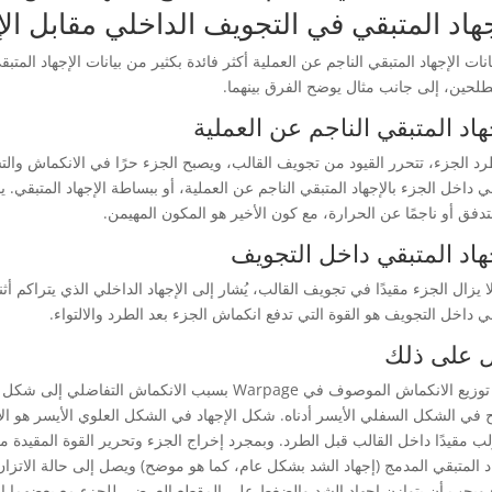
جهاد المتبقي في التجويف الداخلي مقابل الإ
يانات الإجهاد المتبقي الناجم عن العملية أكثر فائدة بكثير من بيانات الإجهاد ال
لحين، إلى جانب مثال يوضح الفرق بينهما.
هاد المتبقي الناجم عن العملية
رد الجزء، تتحرر القيود من تجويف القالب، ويصبح الجزء حرًا في الانكماش والتش
ي داخل الجزء بالإجهاد المتبقي الناجم عن العملية، أو ببساطة الإجهاد المتبقي. ي
دفق أو ناجمًا عن الحرارة، مع كون الأخير هو المكون المهيمن.
هاد المتبقي داخل التجويف
لا يزال الجزء مقيدًا في تجويف القالب، يُشار إلى الإجهاد الداخلي الذي يتراكم أث
ي داخل التجويف هو القوة التي تدفع انكماش الجزء بعد الطرد والالتواء.
ل على ذلك
يؤدي توزيع الانكماش الموصوف في Warpage بسبب الانك
في الشكل السفلي الأيسر أدناه. شكل الإجهاد في الشكل العلوي الأيسر هو ال
لب مقيدًا داخل القالب قبل الطرد. وبمجرد إخراج الجزء وتحرير القوة المقيدة
د المتبقي المدمج (إجهاد الشد بشكل عام، كما هو موضح) ويصل إلى حالة الاتزان.
 ويجب أن يتوازن إجهاد الشد والضغط على المقطع العرضي للجزء مع بعضهما ال