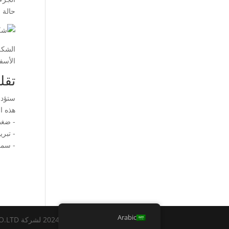
حالة ا
الأسف
تقل
ستؤدي
هذه ا
- ضغط 
- تبر
- سمك
Arabic
حقوق النشر محفوظة © 2024 لشركة DONGGUAN SINCERE TECH CO.LTD. |