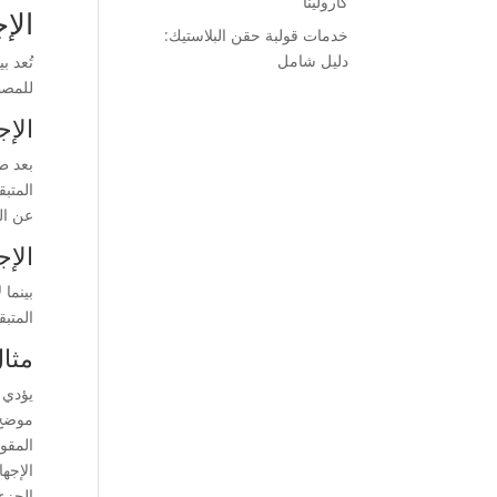
كارولينا
الإ
خدمات قولبة حقن البلاستيك:
دليل شامل
تُعد ب
للمصط
الإج
بعد ط
المتبق
عن الت
الإج
بينما 
المتبق
مثا
موضح 
المقو
الإجها
الجزء