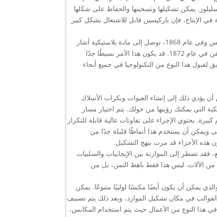
لسليلوز. يمكن تشكيلها وتسخينها والحفاظ على شكلها
 في الإنتاج، فإن باركيسين قابل للاشتعال بشكل كبير
ومن هذا النوع من الخطة، قام جون ويسلي هيات بإجراء تجارب لتحسين اختراع باركس وفي عام 1868، توصل إلى مادة بلاستيكية أشار
إليها باسم السيلولويد. حصل جون وشقيقه إيزايا على براءة اختراع لآلة التشكيل بالحقن في عام 1872. قد يكون هذا الأمر بسيطًا جدًا
ق لقبول هذا النوع من التكنولوجيا في جميع أنحاء
ن أن يؤدي ذلك إلى إنشاء العبوات وبكرات الأسلاك
ية التي يمكنك رؤيتها من حولك. يتم اختيار مسار
يرة. يحتوي الإجراء على تفاوتات عالية قابلة للتكرار
ى ويمكن أن يستخدم هذا أنماطًا قليلة جدًا من
ون هذه الأجزاء قد مرت بنهج التشكيل.
، فقد تضطر إلى الموازنة بين الإيجابيات والسلبيات
 من الآلات. ليس هذا فقط باهظ الثمن، بل من
 يمكن أن يكون أيضًا مكبسًا لولبيًا متنوعًا. يمكن
القوالب في مكان تشكيل الموارد، وبعد ذلك يتم تصنيف
 في هذا النوع من الأعمال حيث يتم استخدام المكابس،