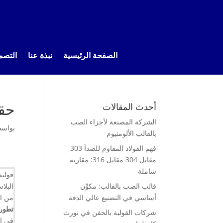
الصفحة الرئيسية
نبذة عنا
التصم
حقا
أحدث المقالات
الشركة المصنعة لأجزاء الصب
بواس
بالقالب الألومنيوم
فهم الفولاذ المقاوم للصدأ 303
مقابل 304 مقابل 316: مقارنة
شاملة
قولبة
قالب الصب بالقالب: مكوِّن
البلا
أساسي في التصنيع عالي الدقة
من ال
تطور 
شركات القولبة بالحقن في نورث