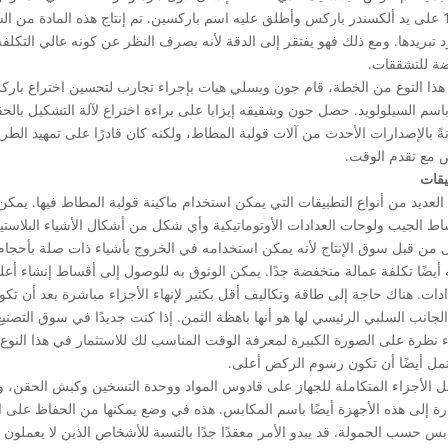
1851 على يد ألكسندر باركس وأطلق عليه اسم باركسين. تم إنتاج هذه المادة من ا
 تبريدها. ومع ذلك فهو يفتقر إلى الدقة لأنه بصرف النظر عن كونه عالي التكلفة
ة للتشققات.
ةً بالإصدارات الأحدث من آلات قولبة المطاط، ولكنه كان قادرًا على تمهيد الطري
 مع تقدم الوقت.
يقات
العديد من أنواع التطبيقات التي يمكن استخدام ماكينة قولبة المطاط فيها. يمك
ط الجيب ولوحات العدادات الأوتوماتيكية وأي شكل من أشكال الأشياء البلاستيك
 من قبل سوق الإنتاج لأنه يمكن استخدامه في الخروج بأشياء ذات صلة بأحجام كب
 أيضًا تكلفة عمالة منخفضة جدًا. يمكن الوثوق به للوصول إلى أقساط إنشاء أعل
ادات. هناك حاجة إلى طاقة وتكاليف أقل بكثير لإنهاء الأجزاء مباشرة بعد أن تك
لجانب السلبي الرئيسي لها هو أنها باهظة الثمن. إذا كنت جديدًا في سوق التصنيع
ء نظرة على الصورة الكبيرة لمعرفة الوقت المناسب لك للاستثمار في هذا النوع
مل أيضًا أن تكون رسوم الركض أعلى.
 الأجزاء المتكاملة للجهاز على قادوس المواد ووحدة التسخين وكبش الحقن، والذي
رة إلى هذه الأجهزة أيضًا باسم المكابس. هذه في وضع يمكنها من الحفاظ على 
بس حسب الحمولة. قد يبدو الأمر معقدًا جدًا بالنسبة للأشخاص الذين لا يعملون