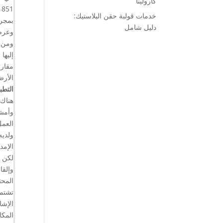
كارولينا
خدمات قولبة حقن البلاستيك:
بمجرد
دليل شامل
وعرض
مقارن
الأرض
التطب
هناك 
وأمشا
العمل
ولديه
الإمد
لكن ا
وإلقا
المحت
تشتمل
الإشا
المكا