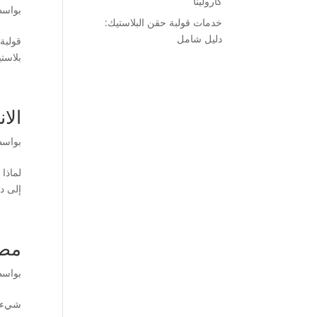
كارولينا
بواس
خدمات قولبة حقن البلاستيك:
دليل شامل
قولبة
بلاست
الا
بواس
لماذا
إلى درجة ا
مصن
بواس
شيء عن