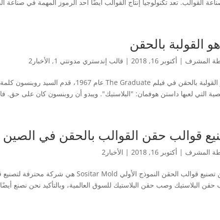
عة القوالب. تعد تكنولوجيا إنتاج القوالب أيضًا أحد الرموز المهمة في صناعة الق
هو القولبة بالحقن
طة
المشرف
|
أكتوبر 16, 2018
|
قالب إندستري مدونتي 1
,
الأخبار2
ما هو القولبة بالحقن في فيلم The Graduate عا
ية التي لعبها داستن هوفمان: "البلاستيك". ويبدو أن روبنسون كان على حق. فال
يع قوالب حقن القوالب بالحقن في الصين
طة
المشرف
|
أكتوبر 16, 2018
|
الأخبار2
الصين تصنيع قوالب الحقن النموذج الأولي ld
 حقن البلاستيك وصب حقن البلاستيك للسوق العالمية، وبالتأكيد نحن نصنع أيضًا