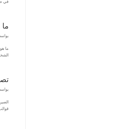
في صنا
ما 
بواس
الشخص
تصن
بواس
قوالب