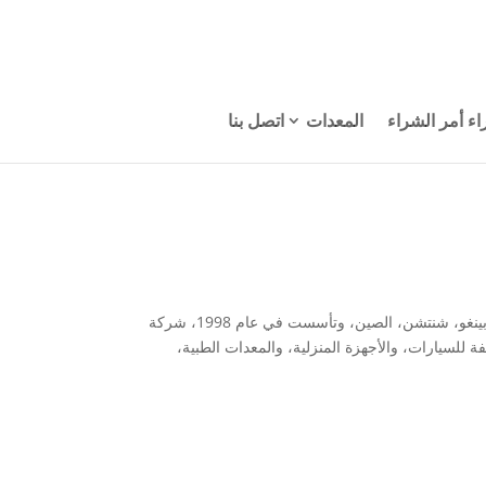
اء أمر الشراء
المعدات
اتصل بنا
نبذة عن شركة Sositar الصناعية (HK) Sositar Industrial (HK)، المحدودة تقع في بينغو، شنتشن، الصين، وتأسست في عام 1998، شركة
لفة للسيارات، والأجهزة المنزلية، والمعدات الطبية،