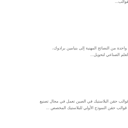
والب...
م 1967، قدم السيد روبنسون كلمة واحدة من النصائح المهنية إلى بنيامين برادوك،
علم الصناعي لتحويل...
Sositar Mo هي شركة محترفة لتصنيع قوالب حقن البلاستيك في الصين تعمل في مجال تصنيع
 قوالب حقن النموذج الأولي للبلاستيك المخصص ...